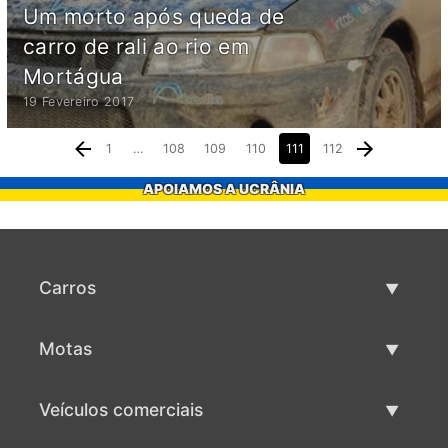
Um morto após queda de
carro de rali ao rio em
Mortágua
19 Fevereiro 2017
1
…
108
109
110
111
112
APOIAMOS A UCRÂNIA
Carros
Carros usados
Motas
Venda de carros
Motas usadas
Veículos comerciais
Venda de motas