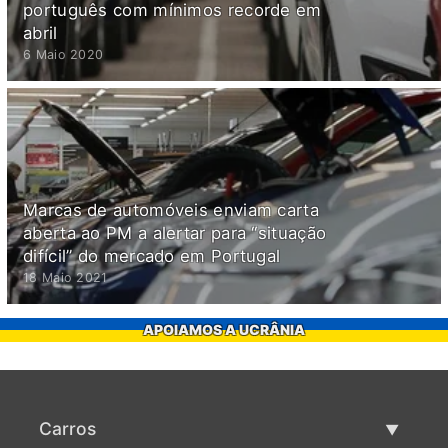
português com mínimos recorde em
abril
6 Maio 2020
Marcas de automóveis enviam carta
aberta ao PM a alertar para “situação
difícil” do mercado em Portugal
18 Maio 2021
APOIAMOS A UCRÂNIA
Carros