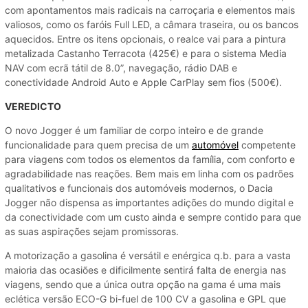
com apontamentos mais radicais na carroçaria e elementos mais
valiosos, como os faróis Full LED, a câmara traseira, ou os bancos
aquecidos. Entre os itens opcionais, o realce vai para a pintura
metalizada Castanho Terracota (425€) e para o sistema Media
NAV com ecrã tátil de 8.0”, navegação, rádio DAB e
conectividade Android Auto e Apple CarPlay sem fios (500€).
VEREDICTO
O novo Jogger é um familiar de corpo inteiro e de grande
funcionalidade para quem precisa de um
automóvel
competente
para viagens com todos os elementos da família, com conforto e
agradabilidade nas reações. Bem mais em linha com os padrões
qualitativos e funcionais dos automóveis modernos, o Dacia
Jogger não dispensa as importantes adições do mundo digital e
da conectividade com um custo ainda e sempre contido para que
as suas aspirações sejam promissoras.
A motorização a gasolina é versátil e enérgica q.b. para a vasta
maioria das ocasiões e dificilmente sentirá falta de energia nas
viagens, sendo que a única outra opção na gama é uma mais
eclética versão ECO-G bi-fuel de 100 CV a gasolina e GPL que