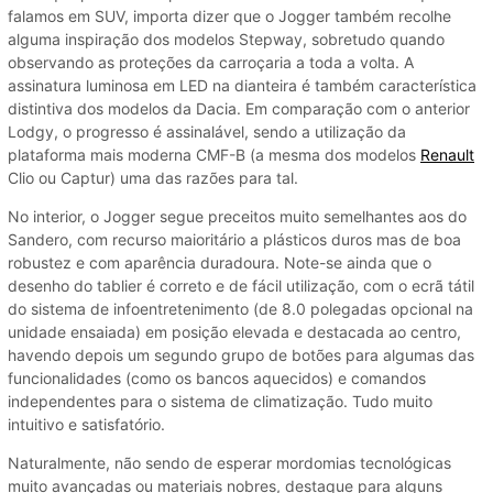
falamos em SUV, importa dizer que o Jogger também recolhe
alguma inspiração dos modelos Stepway, sobretudo quando
observando as proteções da carroçaria a toda a volta. A
assinatura luminosa em LED na dianteira é também característica
distintiva dos modelos da Dacia. Em comparação com o anterior
Lodgy, o progresso é assinalável, sendo a utilização da
plataforma mais moderna CMF-B (a mesma dos modelos
Renault
Clio ou Captur) uma das razões para tal.
No interior, o Jogger segue preceitos muito semelhantes aos do
Sandero, com recurso maioritário a plásticos duros mas de boa
robustez e com aparência duradoura. Note-se ainda que o
desenho do tablier é correto e de fácil utilização, com o ecrã tátil
do sistema de infoentretenimento (de 8.0 polegadas opcional na
unidade ensaiada) em posição elevada e destacada ao centro,
havendo depois um segundo grupo de botões para algumas das
funcionalidades (como os bancos aquecidos) e comandos
independentes para o sistema de climatização. Tudo muito
intuitivo e satisfatório.
Naturalmente, não sendo de esperar mordomias tecnológicas
muito avançadas ou materiais nobres, destaque para alguns