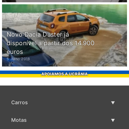
Novo Dacia Duster já
disponível a partir dos 14.900
euros
5 Julho 2018
APOIAMOS A UCRÂNIA
Carros
Carros usados
Motas
Venda de carros