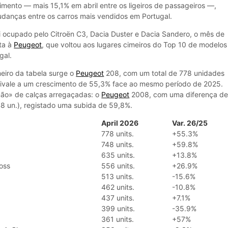
ento — mais 15,1% em abril entre os ligeiros de passageiros —,
danças entre os carros mais vendidos em Portugal.
i ocupado pelo Citroën C3, Dacia Duster e Dacia Sandero, o mês de
rta à
Peugeot
, que voltou aos lugares cimeiros do Top 10 de modelos
gal.
meiro da tabela surge o
Peugeot
208, com um total de 778 unidades
uivale a um crescimento de 55,3% face ao mesmo período de 2025.
rmão» de calças arregaçadas: o
Peugeot
2008, com uma diferença d
8 un.), registado uma subida de 59,8%.
April 2026
Var. 26/25
778 units.
+55.3%
748 units.
+59.8%
635 units.
+13.8%
ross
556 units.
+26.9%
513 units.
-15.6%
462 units.
-10.8%
437 units.
+7.1%
399 units.
-35.9%
361 units.
+57%