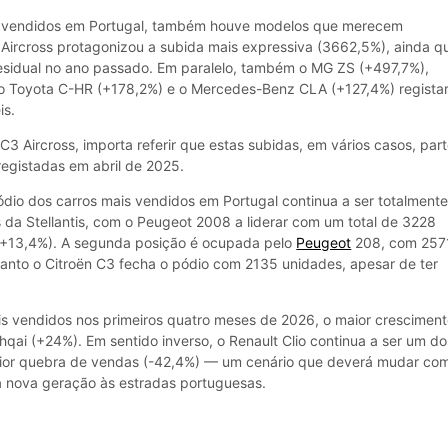
is vendidos em Portugal, também houve modelos que merecem
 Aircross protagonizou a subida mais expressiva (3662,5%), ainda q
esidual no ano passado. Em paralelo, também o MG ZS (+497,7%),
 o Toyota C-HR (+178,2%) e o Mercedes-Benz CLA (+127,4%) regist
is.
 C3 Aircross, importa referir que estas subidas, em vários casos, par
egistadas em abril de 2025.
 pódio dos carros mais vendidos em Portugal continua a ser totalment
da Stellantis, com o Peugeot 2008 a liderar com um total de 3228
(+13,4%). A segunda posição é ocupada pelo
Peugeot
208, com 257
anto o Citroën C3 fecha o pódio com 2135 unidades, apesar de ter
is vendidos nos primeiros quatro meses de 2026, o maior crescimen
qai (+24%). Em sentido inverso, o Renault Clio continua a ser um do
aior quebra de vendas (-42,4%) — um cenário que deverá mudar co
 nova geração às estradas portuguesas.