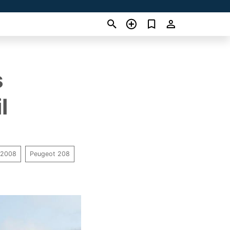
s
l
 2008
Peugeot 208