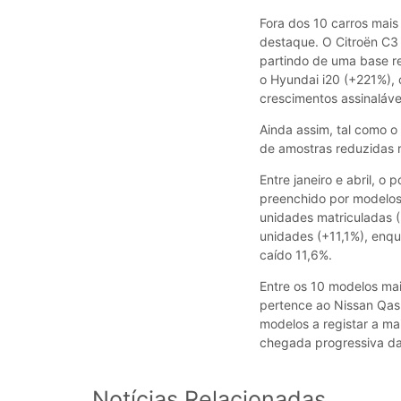
Fora dos 10 carros ma
destaque. O Citroën C3
partindo de uma base r
o Hyundai i20 (+221%),
crescimentos assinaláve
Ainda assim, tal como o
de amostras reduzidas r
Entre janeiro e abril, o
preenchido por modelos 
unidades matriculadas 
unidades (+11,1%), enqu
caído 11,6%.
Entre os 10 modelos ma
pertence ao Nissan Qash
modelos a registar a m
chegada progressiva da
Notícias Relacionadas