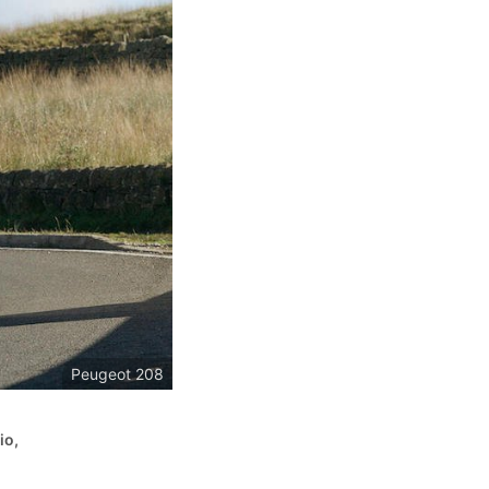
Peugeot 208
io,