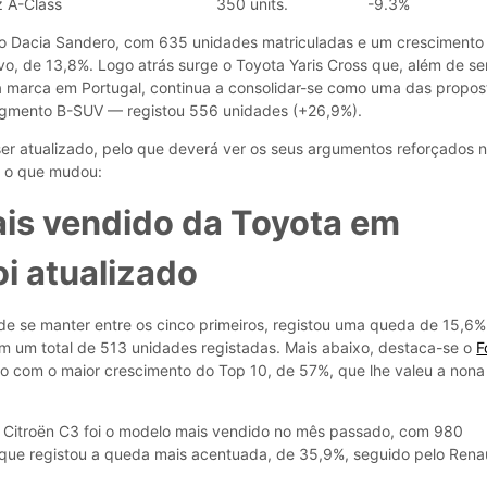
 A-Class
350 units.
-9.3%
 o Dacia Sandero, com 635 unidades matriculadas e um crescimento
o, de 13,8%. Logo atrás surge o Toyota Yaris Cross que, além de se
 marca em Portugal, continua a consolidar-se como uma das propos
egmento B-SUV — registou 556 unidades (+26,9%).
er atualizado, pelo que deverá ver os seus argumentos reforçados 
 o que mudou:
is vendido da Toyota em
oi atualizado
de se manter entre os cinco primeiros, registou uma queda de 15,6%
om um total de 513 unidades registadas. Mais abaixo, destaca-se o
F
 com o maior crescimento do Top 10, de 57%, que lhe valeu a nona
 o Citroën C3 foi o modelo mais vendido no mês passado, com 980
o que registou a queda mais acentuada, de 35,9%, seguido pelo Rena