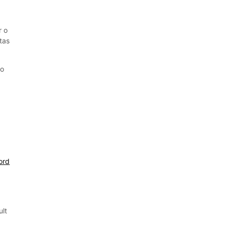
r o
tas
no
ord
ult