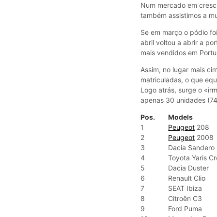
Num mercado em crescim
também assistimos a mu
Se em março o pódio fo
abril voltou a abrir a po
mais vendidos em Portu
Assim, no lugar mais ci
matriculadas, o que eq
Logo atrás, surge o «i
apenas 30 unidades (74
Pos.
Models
1
Peugeot
208
2
Peugeot
2008
3
Dacia Sandero
4
Toyota Yaris C
5
Dacia Duster
6
Renault Clio
7
SEAT Ibiza
8
Citroën C3
9
Ford Puma