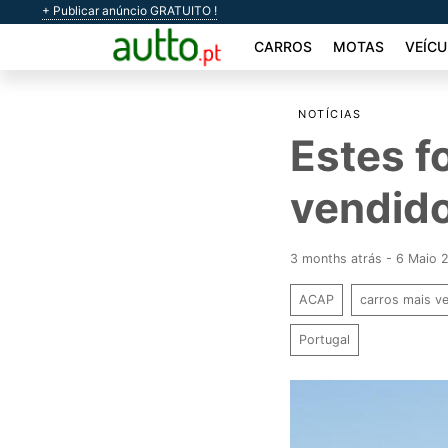
+ Publicar anúncio GRATUITO !
CARROS
MOTAS
VEÍCU
NOTÍCIAS
Estes f
vendido
3 months atrás - 6 Maio 
ACAP
carros mais v
Portugal