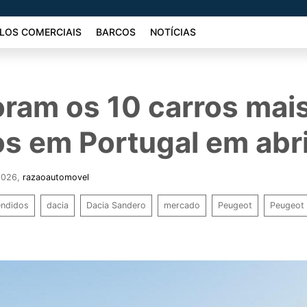
LOS COMERCIAIS
BARCOS
NOTÍCIAS
oram os 10 carros mai
s em Portugal em abri
2026
,
razaoautomovel
endidos
dacia
Dacia Sandero
mercado
Peugeot
Peugeot