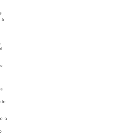
s
 a
,
al
na
ia
 de
oi o
o