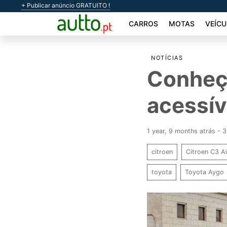
+ Publicar anúncio GRATUITO !
CARROS
MOTAS
VEÍCU
NOTÍCIAS
Conheç
acessív
1 year, 9 months atrás -
citroen
Citroen C3 A
toyota
Toyota Aygo