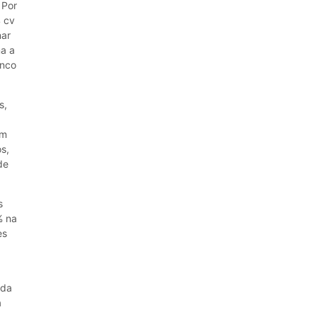
 Por
4 cv
nar
a a
inco
s,
om
s,
de
s
% na
es
ida
a