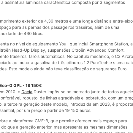
a a assinatura luminosa característica composta por 3 segmentos
primento exterior de 4,39 metros e uma longa distância entre-eixo
spaço para as pernas dos passageiros traseiros, além de uma
cidade de 460 litros.
enta no nível de equipamento You , que inclui Smartphone Station, a
itroën Head-Up Display, suspensões Citroën Advanced Comfort,
nto traseiros, faróis automáticos. No capítulo mecânico, o C3 Aircr
ciado ao motor a gasolina de três cilindros 1.2 PureTech e s uma cai
des. Este modelo ainda não teve classificação de segurança Euro
 Eco-G GPL - 19 150€
 em 2010, o
Dacia
Duster impôs-se no mercado junto de todos aquel
nfortável, robusto, de linhas agradáveis e, sobretudo, com um pre
lo, a terceira geração deste modelo, introduzida em 2023, é proposta
ssential, por um preço a partir de 19 150 euros.
sobre a plataforma CMF-B, que permite oferecer mais espaço para
do que a geração anterior, mas apresenta as mesmas dimensões