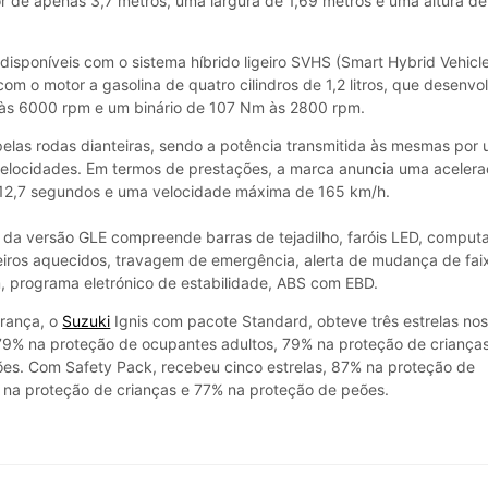
r de apenas 3,7 metros, uma largura de 1,69 metros e uma altura de
disponíveis com o sistema híbrido ligeiro SVHS (Smart Hybrid Vehicl
om o motor a gasolina de quatro cilindros de 1,2 litros, que desenvo
 às 6000 rpm e um binário de 107 Nm às 2800 rpm.
elas rodas dianteiras, sendo a potência transmitida às mesmas por
velocidades. Em termos de prestações, a marca anuncia uma aceler
12,7 segundos e uma velocidade máxima de 165 km/h.
 da versão GLE compreende barras de tejadilho, faróis LED, comput
eiros aquecidos, travagem de emergência, alerta de mudança de fai
, programa eletrónico de estabilidade, ABS com EBD.
urança, o
Suzuki
Ignis com pacote Standard, obteve três estrelas no
9% na proteção de ocupantes adultos, 79% na proteção de criança
es. Com Safety Pack, recebeu cinco estrelas, 87% na proteção de
 na proteção de crianças e 77% na proteção de peões.