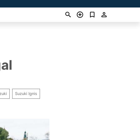
al
zuki
Suzuki Ignis