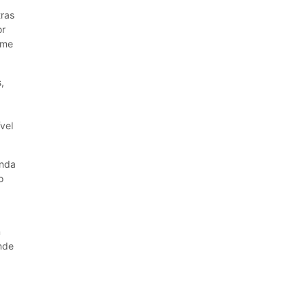
tras
or
ume
,
vel
enda
o
m
ende