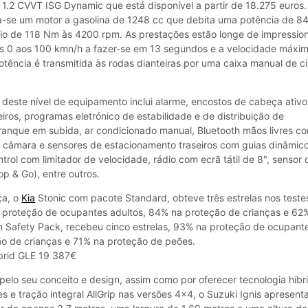
 1.2 CVVT ISG Dynamic que está disponível a partir de 18.275 euros.
a-se um motor a gasolina de 1248 cc que debita uma potência de 8
io de 118 Nm às 4200 rpm. As prestações estão longe de impressio
 0 aos 100 kmn/h a fazer-se em 13 segundos e a velocidade máxim
potência é transmitida às rodas dianteiras por uma caixa manual de c
deste nível de equipamento inclui alarme, encostos de cabeça ativo
eiros, programas eletrónico de estabilidade e de distribuição de
rranque em subida, ar condicionado manual, Bluetooth mãos livres c
 câmara e sensores de estacionamento traseiros com guias dinâmico
ontrol com limitador de velocidade, rádio com ecrã tátil de 8", sensor 
top & Go), entre outros.
ça, o
Kia
Stonic com pacote Standard, obteve três estrelas nos teste
roteção de ocupantes adultos, 84% na proteção de crianças e 62
 Safety Pack, recebeu cinco estrelas, 93% na proteção de ocupant
ão de crianças e 71% na proteção de peões.
ybrid GLE 19 387€
elo seu conceito e design, assim como por oferecer tecnologia híbr
s e tração integral AllGrip nas versões 4×4, o Suzuki Ignis apresent