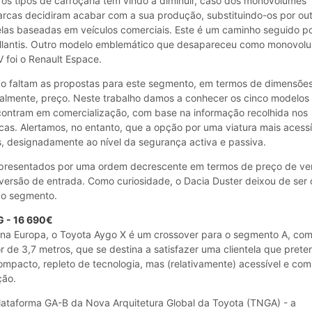
os tipos de carroçaria tem vindo a diminuir, caso dos monovolumes
arcas decidiram acabar com a sua produção, substituindo-os por ou
elas baseadas em veículos comerciais. Este é um caminho seguido p
ellantis. Outro modelo emblemático que desapareceu como monovol
 foi o Renault Espace.
o faltam as propostas para este segmento, em termos de dimensões
ralmente, preço. Neste trabalho damos a conhecer os cinco modelos
contram em comercialização, com base na informação recolhida nos
as. Alertamos, no entanto, que a opção por uma viatura mais acessí
, designadamente ao nível da segurança activa e passiva.
apresentados por uma ordem decrescente em termos de preço de v
 versão de entrada. Como curiosidade, o Dacia Duster deixou de ser 
do segmento.
G - 16 690€
na Europa, o Toyota Aygo X é um crossover para o segmento A, co
 de 3,7 metros, que se destina a satisfazer uma clientela que pret
mpacto, repleto de tecnologia, mas (relativamente) acessível e com
ção.
plataforma GA-B da Nova Arquitetura Global da Toyota (TNGA) - a