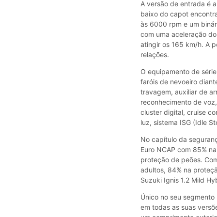
A versão de entrada é a
baixo do capot encontr
às 6000 rpm e um binár
com uma aceleração dos
atingir os 165 km/h. A 
relações.
O equipamento de série 
faróis de nevoeiro diant
travagem, auxiliar de a
reconhecimento de voz,
cluster digital, cruise c
luz, sistema ISG (Idle S
No capítulo da seguran
Euro NCAP com 85% na p
proteção de peões. Com
adultos, 84% na proteç
Suzuki Ignis 1.2 Mild H
Único no seu segmento p
em todas as suas versõe