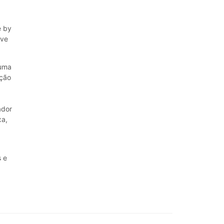
e by
lve
 uma
ação
ador
xa,
s
s e