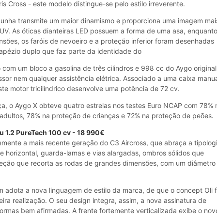
s Cross - este modelo distingue-se pelo estilo irreverente.
m cunha transmite um maior dinamismo e proporciona uma imagem mai
SUV. As óticas dianteiras LED possuem a forma de uma asa, enquanto
sões, os faróis de nevoeiro e a proteção inferior foram desenhadas
apézio duplo que faz parte da identidade do
com um bloco a gasolina de três cilindros e 998 cc do Aygo original
sor nem qualquer assistência elétrica. Associado a uma caixa manu
ste motor tricilíndrico desenvolve uma potência de 72 cv.
ça, o Aygo X obteve quatro estrelas nos testes Euro NCAP com 78% 
adultos, 78% na proteção de crianças e 72% na proteção de peões.
u 1.2 PureTech 100 cv - 18 990€
emente a mais recente geração do C3 Aircross, que abraça a tipolog
 horizontal, guarda-lamas e vias alargadas, ombros sólidos que
eção que recorta as rodas de grandes dimensões, com um diâmetro
 adota a nova linguagem de estilo da marca, de que o concept Oli f
ira realização. O seu design integra, assim, a nova assinatura de
ormas bem afirmadas. A frente fortemente verticalizada exibe o nov