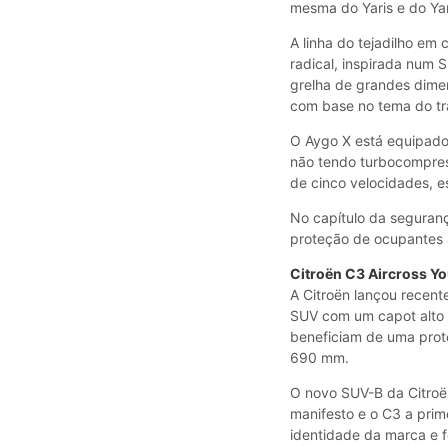
mesma do Yaris e do Yari
A linha do tejadilho e
radical, inspirada num 
grelha de grandes dimen
com base no tema do tr
O Aygo X está equipado 
não tendo turbocompres
de cinco velocidades, e
No capítulo da seguran
proteção de ocupantes 
Citroën C3 Aircross Yo
A Citroën lançou recent
SUV com um capot alto e
beneficiam de uma prot
690 mm.
O novo SUV-B da Citroën
manifesto e o C3 a prime
identidade da marca e f