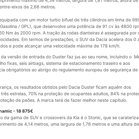
rimento máximo de 4,34 metros, largura de 1,81 metros, altura de
 entre-eixos de 2,66 metros.
 equipada com um motor turbo bifuel de três cilindros em linha de 99
Gasolina / GPL), que desenvolve uma potência de 91 cv às 4800 rp
60 Nm às 2000 rpm. A tração às rodas dianteiras é assegurada por
elocidades. Em termos de prestações, o SUV da Dacia acelera dos 0 
ndos e pode alcançar uma velocidade máxima de 178 km/h.
da versão de entrada do Duster faz jus ao seu nome, incluindo o M
ilho fixas, seis airbags, sistema de estacionamento traseiro e aos
ncia obrigatórios ao abrigo do regulamento europeu de segurança de
rança, os resultados obtidos pelo Dacia Duster ficam aquém dos
: três estrelas, 70% na proteção de ocupantes adultos, 84% na prot
oteção de peões. A marca terá de fazer melhor neste capítulo.
namic - 18 875€
 da gama de SUV e crossovers da Kia é o Stonic, que se carateriza
rimento de 4,14 metros, uma largura de 1,76 metros e uma altura d