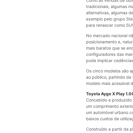
Como as vendas de outr
tradicionais, algumas m
alternativas, algumas d
exemplo pelo grupo St
para renascer como SUV
No mercado nacional nã
posicionamento e, natu
mais baratos que se en
configuradores das marc
pode implicar cedências
Os cinco modelos são 
ao público, partindo da
modelo mais acessível 
Toyota Aygo X Play 1.0
Concebido e produzido 
um comprimento exterior
um automóvel urbano co
baixos custos de utiliza
Construído a partir da 