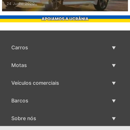
24 Junho 2020
APOIAMOS A UCRÂNIA
Carros
Carros usados
Motas
Venda de carros
Motas usadas
Veículos comerciais
Venda de motas
Maquinaria comercial usada
Barcos
Venda de veículos comerciais
Barcos usados
Sobre nós
Venda de barcos