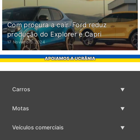
Com procura a cair. Ford reduz
produção do Explorer e Capri
17 Novembro 2024
APOIAMOS A UCRÂNIA
Carros
Carros usados
Motas
Venda de carros
Motas usadas
Veículos comerciais
Venda de motas