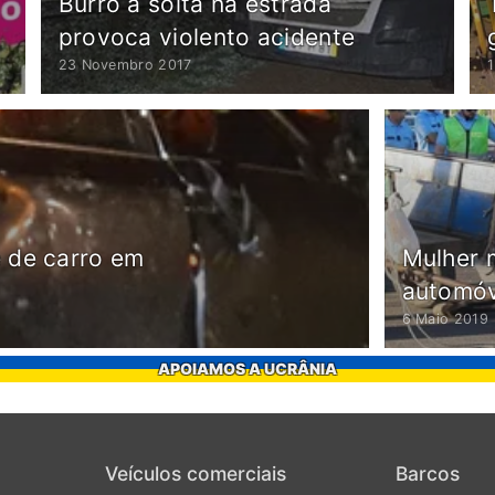
Burro à solta na estrada
provoca violento acidente
23 Novembro 2017
 de carro em
Mulher 
automóv
6 Maio 2019
APOIAMOS A UCRÂNIA
Veículos comerciais
Barcos