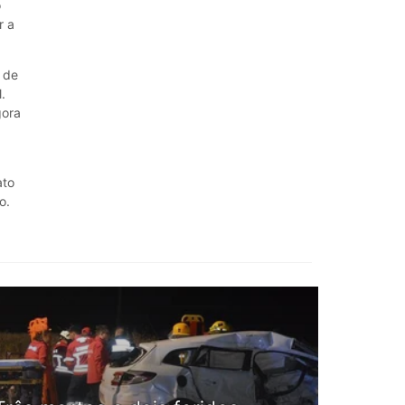
o
r a
 de
.
gora
ato
o.