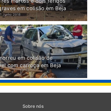
Três mortos e dois feridos
graves em colisão em Beja
11 Junho 2018
morreu em colisão de
el com carroça em Beja
Sobre nós