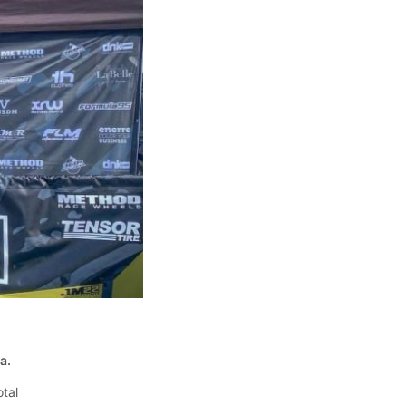
a.
otal