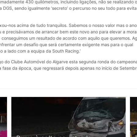
madamente 430 quilómetros, incluindo ligações, não se realizando 
a DGS, sendo igualmente ‘secreto’ o percurso no seu todo para evita
xou-nos acima de tudo tranquilos. Sabemos o nosso valor mas o ano
 e precisávamos de arrancar bem este novo ano para elevar a moral
 conseguimos um resultado de acordo com aquilo que queremos. A
nfrentar um desafio que será certamente exigente mas para o qual
o a lado com a equipa da South Racing.’
go do Clube Automóvel do Algarve esta segunda ronda do campeon
ra fase da época, que regressará depois apenas no início de Setembr