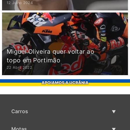
12 Julho 2024
Miguel Oliveira quer voltar ao
topo em Portimão
22 Abril 2022
APOIAMOS A UCRÂNIA
Carros
Carros usados
Motas