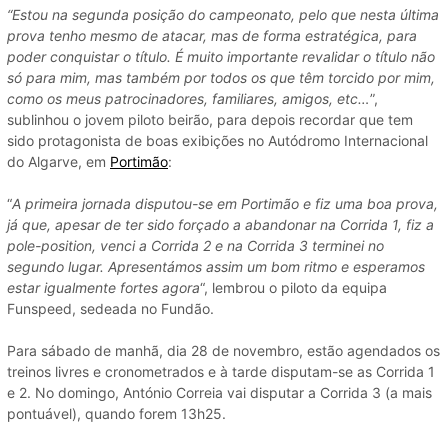
“Estou na segunda posição do campeonato, pelo que nesta última
prova tenho mesmo de atacar, mas de forma estratégica, para
poder conquistar o título. É muito importante revalidar o título não
só para mim, mas também por todos os que têm torcido por mim,
como os meus patrocinadores, familiares, amigos, etc…
”,
sublinhou o jovem piloto beirão, para depois recordar que tem
sido protagonista de boas exibições no Autódromo Internacional
do Algarve, em
Portimão
:
“
A primeira jornada disputou-se em Portimão e fiz uma boa prova,
já que, apesar de ter sido forçado a abandonar na Corrida 1, fiz a
pole-position, venci a Corrida 2 e na Corrida 3 terminei no
segundo lugar. Apresentámos assim um bom ritmo e esperamos
estar igualmente fortes agora
“, lembrou o piloto da equipa
Funspeed, sedeada no Fundão.
Para sábado de manhã, dia 28 de novembro, estão agendados os
treinos livres e cronometrados e à tarde disputam-se as Corrida 1
e 2. No domingo, António Correia vai disputar a Corrida 3 (a mais
pontuável), quando forem 13h25.