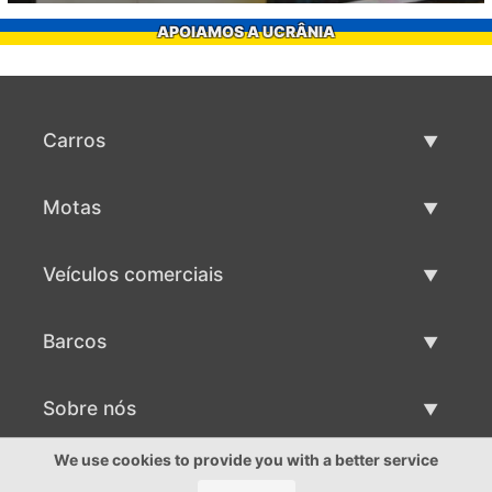
APOIAMOS A UCRÂNIA
Carros
Carros usados
Motas
Venda de carros
Motas usadas
Veículos comerciais
Venda de motas
Maquinaria comercial usada
Barcos
Venda de veículos comerciais
Barcos usados
Sobre nós
Venda de barcos
Sobre nós
We use cookies to provide you with a better service