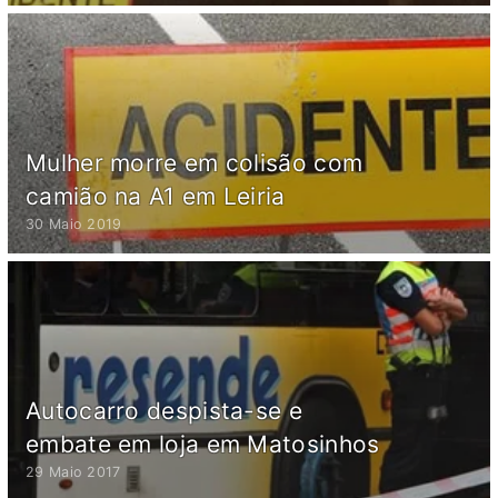
Mulher morre em colisão com
camião na A1 em Leiria
30 Maio 2019
Autocarro despista-se e
embate em loja em Matosinhos
29 Maio 2017