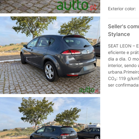
Exterior color:
Seller's co
Stylance
SEAT LEON – E
eficiente e prá
dia a dia. O m
interior, sendo
urbana.Primeir
CO₂: 119 g/kmT
ser confirmada