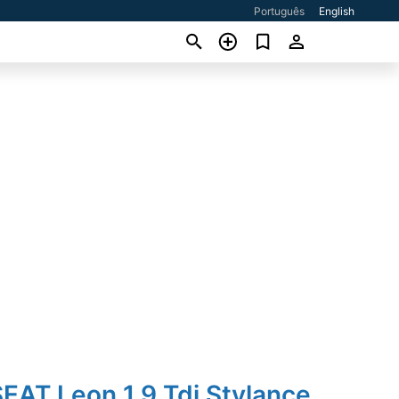
Português
English
EAT Leon 1.9 Tdi Stylance