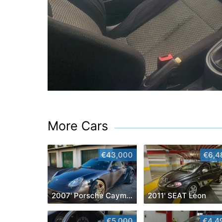
More Cars
€43,000
€6,4
2007' Porsche Cayman
2011' SEAT Leon
€5,000
€4,4