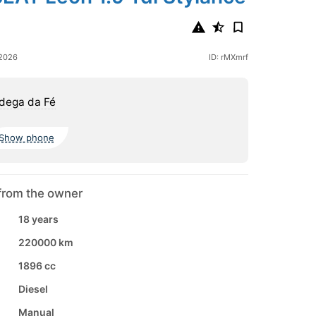
 2026
ID: rMXmrf
dega da Fé
Show phone
from the owner
18 years
220000 km
1896 cc
Diesel
Manual