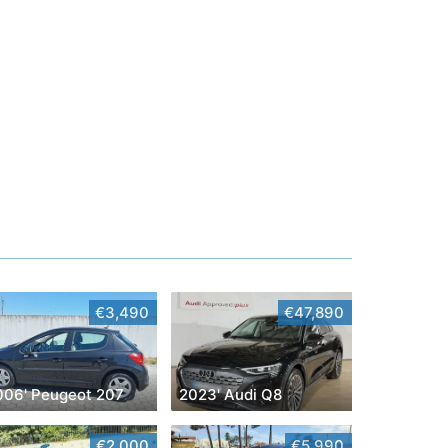
€3,490
€47,890
006' Peugeot 207
2023' Audi Q8
€2,000
€5,990