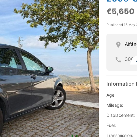
€5,650
Published 13 May
Alfân
308
Information 
Age:
Mileage:
Displacement:
Fuel:
Transmission: