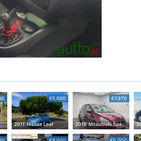
80
€5,000
€7,970
2011' Nissan Leaf
2018' Mitsubishi Space Star
2
99
€8,900
€6,000