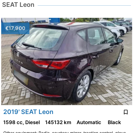
SEAT Leon
€17,900
2019' SEAT Leon
1598 cc, Diesel
145132 km
Automatic
Black
Other equipment: Radio, courtesy mirror, traction control, glove