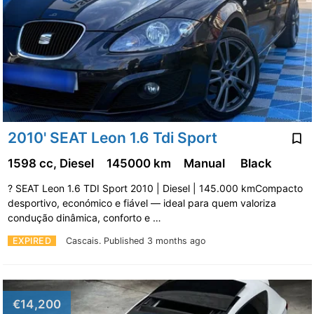
2010' SEAT Leon 1.6 Tdi Sport
1598 cc, Diesel
145000 km
Manual
Black
? SEAT Leon 1.6 TDI Sport 2010 | Diesel | 145.000 kmCompacto
desportivo, económico e fiável — ideal para quem valoriza
condução dinâmica, conforto e …
EXPIRED
Cascais.
Published 3 months ago
€14,200