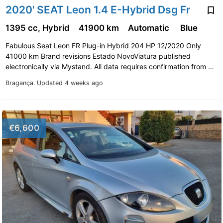
2020' SEAT Leon 1.4 E-Hybrid Dsg Fr
1395 cc, Hybrid
41900 km
Automatic
Blue
Fabulous Seat Leon FR Plug-in Hybrid 204 HP 12/2020 Only
41000 km Brand revisions Estado NovoViatura published
electronically via Mystand. All data requires confirmation from …
Bragança.
Updated 4 weeks ago
€6,600