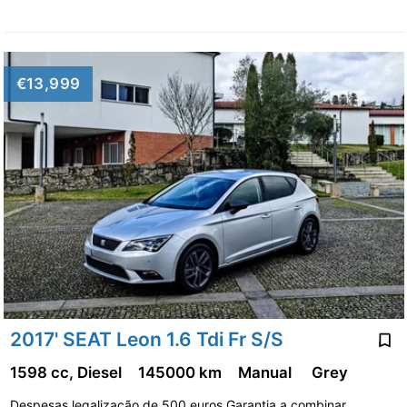
€13,999
2017' SEAT Leon 1.6 Tdi Fr S/S
1598 cc, Diesel
145000 km
Manual
Grey
Despesas legalização de 500 euros Garantia a combinar