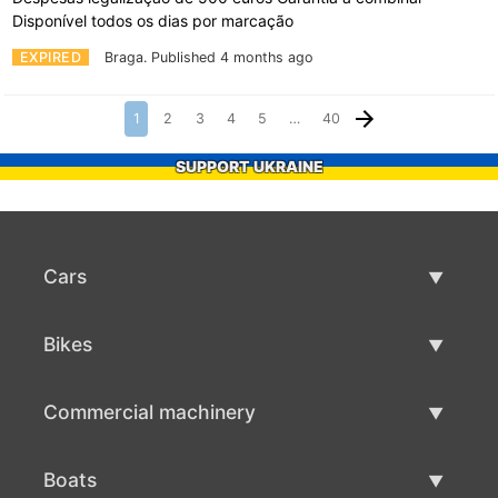
Disponível todos os dias por marcação
EXPIRED
Braga.
Published 4 months ago
1
2
3
4
5
…
40
SUPPORT UKRAINE
Cars
Used Cars
Bikes
Car Sale
Used Bikes
Commercial machinery
Bike Sale
Used Commercial Machinery
Boats