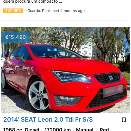
quem procura um compacto …
EXPIRED
Guarda.
Published 4 months ago
€15,490
2014' SEAT Leon 2.0 Tdi Fr S/S
1968 cc, Diesel
172000 km
Manual
Red