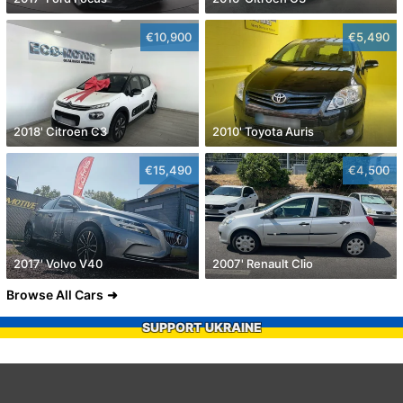
€10,900
€5,490
2018' Citroen C3
2010' Toyota Auris
€15,490
€4,500
2017' Volvo V40
2007' Renault Clio
Browse All Cars
SUPPORT UKRAINE