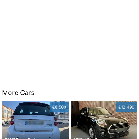
More Cars
€8,500
€12,490