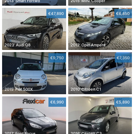
2013' Smart Fortwo
2015' MINI Cooper
€47,890
€6,850
2023' Audi Q8
2012' Opel Ampera
€9,750
€7,350
2015' Fiat 500X
2010' Citroen C1
€6,990
€5,890
2017' Ford Focus
2016' Citroen C3