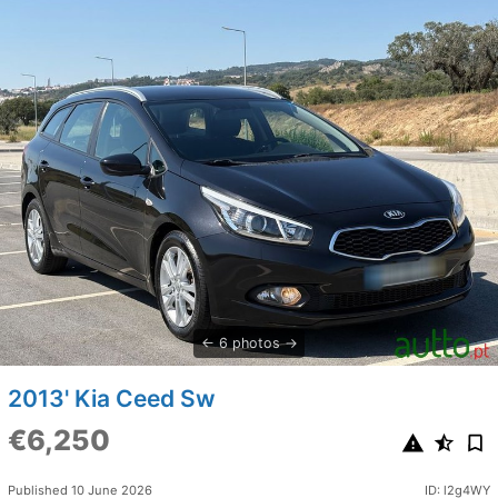
6 photos
2013' Kia Ceed Sw
€6,250
Published 10 June 2026
ID: l2g4WY