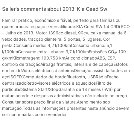
Seller's comments about 2013' Kia Ceed Sw
Familiar prático, económico e fiável, perfeito para famílias ou
quem procura espaço e versatilidade.KIA Ceed SW 1.4 CRDi ECO
– Julho de 2013. Motor 1396cc diesel, 90cv, caixa manual de 6
velocidades, tracção dianteira. 5 portas, 5 lugares. Cor
preta.Consumo médio: 4,2 l/100kmConsumo urbano: 5,1
l/100kmConsumo extra-urbano: 3,7 l/100kmEmissões CO₂: 109
g/kmKilometragem: 190.758 kmAr condicionadoABS, ESP,
controlo de tracçãoAirbags frontais, laterais e de cabeçaEstofos
em tecidoVidros eléctricos dianteirosDirecção assistidaJantes em
açoISOFIXComputador de bordoBluetooth, USBRádioFecho
centralizadoRetrovisores eléctricos e aquecidosFiltro de
partículasSistema Start/StopGarantia de 18 meses (IWS) por
mútuo acordo e despesas administrativas não incluído no preço.
Consultar sobre preço final da viatura.Atendimento sob
marcação.Todas as informações presentes neste anúncio devem
ser confirmadas com o vendedor