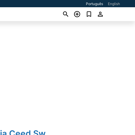
Português
English
Kia Ceed Sw