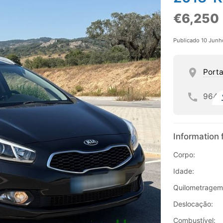
€6,250
Publicado 10 Jun
Porta
964
Information 
Corpo:
Idade:
Quilometragem
Deslocação:
Combustível: