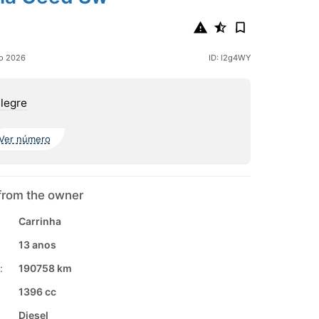
ho 2026
ID: l2g4WY
legre
Ver número
from the owner
Carrinha
13 anos
:
190758 km
1396 cc
Diesel