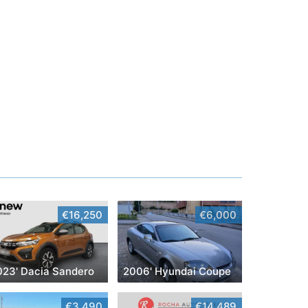
€16,250
€6,000
023' Dacia Sandero
2006' Hyundai Coupe
€3,490
€14,489