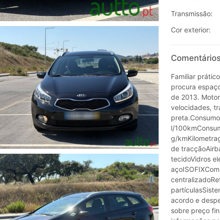
Transmissão:
Cor exterior:
Comentários
Familiar prátic
procura espaço
de 2013. Motor
velocidades, tr
preta.Consumo
l/100kmConsum
g/kmKilometra
de tracçãoAirba
tecidoVidros el
açoISOFIXComp
centralizadoRet
partículasSist
acordo e despe
sobre preço fi