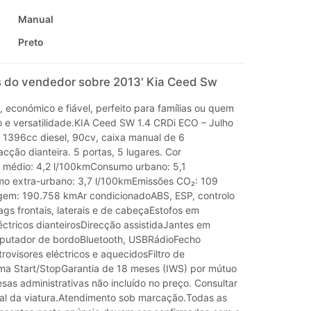
Manual
Preto
 do vendedor sobre 2013' Kia Ceed Sw
o, económico e fiável, perfeito para famílias ou quem
 e versatilidade.KIA Ceed SW 1.4 CRDi ECO – Julho
 1396cc diesel, 90cv, caixa manual de 6
acção dianteira. 5 portas, 5 lugares. Cor
 médio: 4,2 l/100kmConsumo urbano: 5,1
o extra-urbano: 3,7 l/100kmEmissões CO₂: 109
gem: 190.758 kmAr condicionadoABS, ESP, controlo
gs frontais, laterais e de cabeçaEstofos em
éctricos dianteirosDirecção assistidaJantes em
utador de bordoBluetooth, USBRádioFecho
rovisores eléctricos e aquecidosFiltro de
ema Start/StopGarantia de 18 meses (IWS) por mútuo
sas administrativas não incluído no preço. Consultar
nal da viatura.Atendimento sob marcação.Todas as