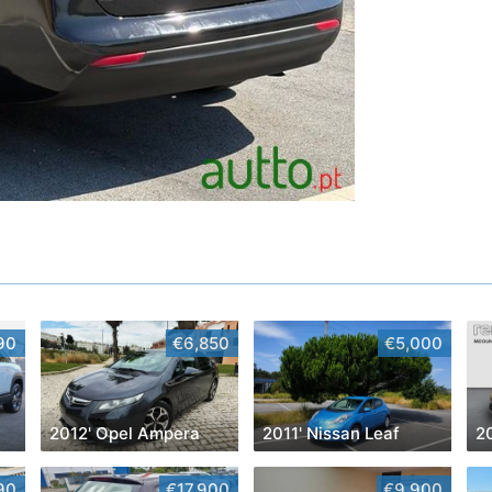
90
€6,850
€5,000
2012' Opel Ampera
2011' Nissan Leaf
2
90
€17,900
€9,900