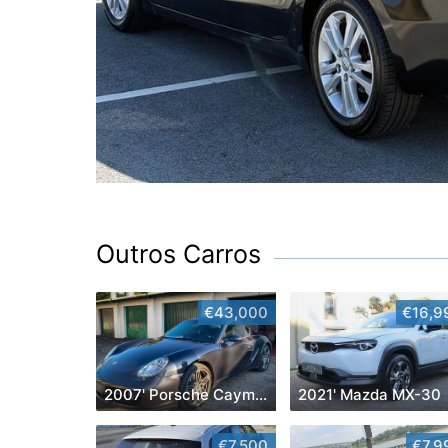
Outros Carros
€43,000
€16,9
2007' Porsche Cayman
2021' Mazda MX-30
€7,500
€7,9