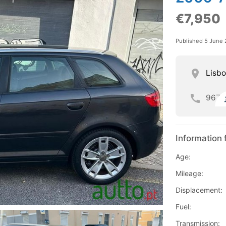
€7,950
Published 5 June
Lisb
967
Information 
Age:
Mileage:
Displacement:
Fuel:
Transmission: