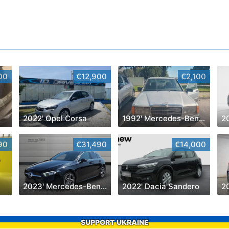
00
€12,900
€2,100
2022' Opel Corsa
1992' Mercedes-Benz Classe A
90
€31,490
€14,000
2023' Mercedes-Benz Classe A D Amg Line Aut.
2022' Dacia Sandero
SUPPORT UKRAINE