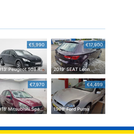
€5,990
€17,900
2013' Peugeot 508 RXH
2019' SEAT Leon
€7,970
€4,499
2018' Mitsubishi Space Star
1998' Ford Puma