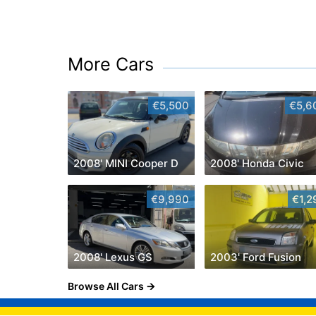
More Cars
€5,500
€5,6
2008' MINI Cooper D
2008' Honda Civic
€9,990
€1,2
2008' Lexus GS
2003' Ford Fusion
Browse All Cars