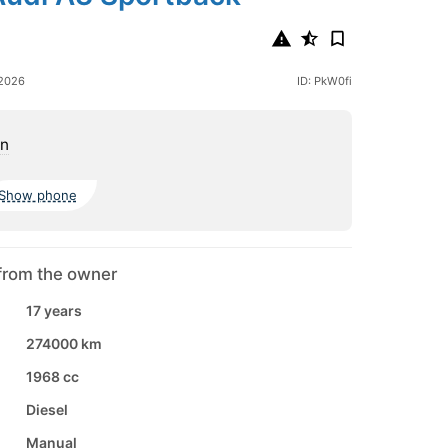
 2026
ID: PkW0fi
on
Show phone
from the owner
17 years
274000 km
1968 cc
Diesel
Manual