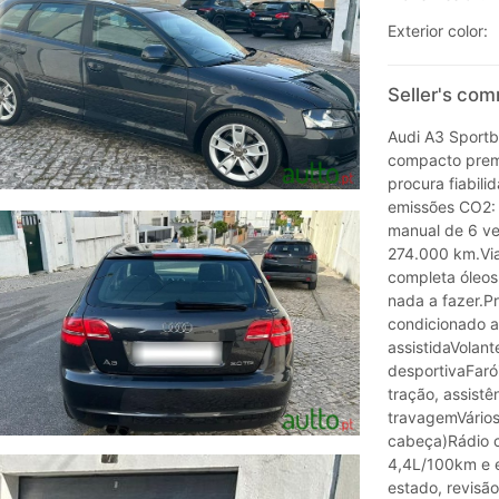
Exterior color:
Seller's co
Audi A3 Sportb
compacto prem
procura fiabil
emissões CO2: 
manual de 6 vel
274.000 km.Via
completa óleos 
nada a fazer.P
condicionado a
assistidaVolan
desportivaFaró
tração, assistê
travagemVários 
cabeça)Rádio 
4,4L/100km e e
estado, revisão