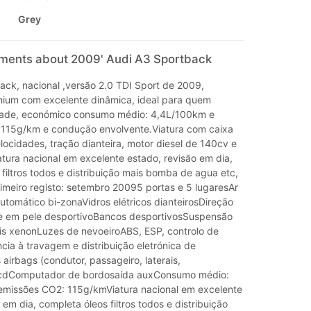
Grey
mments about 2009' Audi A3 Sportback
ack, nacional ,versão 2.0 TDI Sport de 2009,
ium com excelente dinâmica, ideal para quem
idade, económico consumo médio: 4,4L/100km e
115g/km e condução envolvente.Viatura com caixa
ocidades, tração dianteira, motor diesel de 140cv e
tura nacional em excelente estado, revisão em dia,
filtros todos e distribuição mais bomba de agua etc,
rimeiro registo: setembro 20095 portas e 5 lugaresAr
utomático bi-zonaVidros elétricos dianteirosDireção
te em pele desportivoBancos desportivosSuspensão
is xenonLuzes de nevoeiroABS, ESP, controlo de
ncia à travagem e distribuição eletrónica de
airbags (condutor, passageiro, laterais,
cdComputador de bordosaída auxConsumo médio:
missões CO2: 115g/kmViatura nacional em excelente
 em dia, completa óleos filtros todos e distribuição