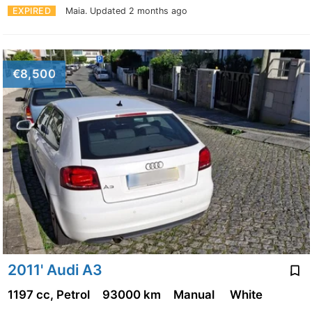
EXPIRED
Maia.
Updated 2 months ago
€8,500
2011' Audi A3
1197 cc, Petrol
93000 km
Manual
White