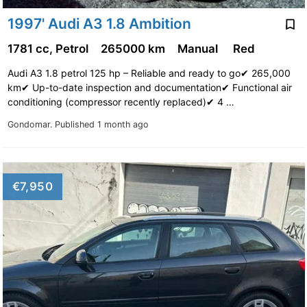
1997' Audi A3 1.8 Ambition
1781 cc, Petrol
265000 km
Manual
Red
Audi A3 1.8 petrol 125 hp – Reliable and ready to go✔ 265,000
km✔ Up-to-date inspection and documentation✔ Functional air
conditioning (compressor recently replaced)✔ 4 …
Gondomar.
Published 1 month ago
€7,950