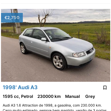
€2,750
1998' Audi A3
1595 cc, Petrol
230000 km
Manual
Grey
Audi A3 1.6 Attraction de 1998, a gasolina, com 230.000 km.
Carro muito estimado, sempre bem mantido, versão de 3 portas,