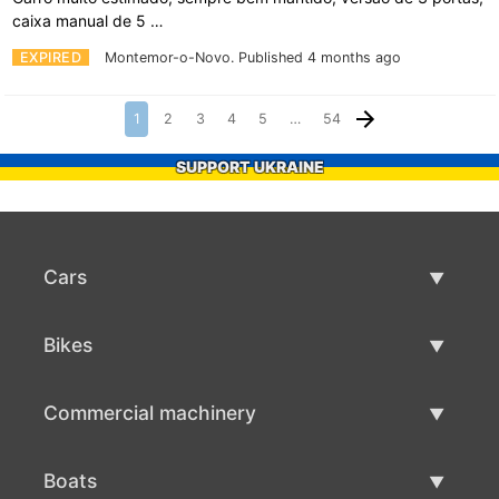
caixa manual de 5 …
EXPIRED
Montemor-o-Novo.
Published 4 months ago
1
2
3
4
5
…
54
SUPPORT UKRAINE
Cars
Used Cars
Bikes
Car Sale
Used Bikes
Commercial machinery
Bike Sale
Used Commercial Machinery
Boats