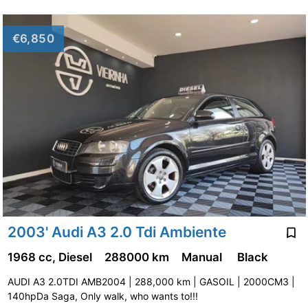
€6,850
2003' Audi A3 2.0 Tdi Ambiente
1968 cc, Diesel
288000 km
Manual
Black
AUDI A3 2.0TDI AMB2004 | 288,000 km | GASOIL | 2000CM3 |
140hpDa Saga, Only walk, who wants to!!!