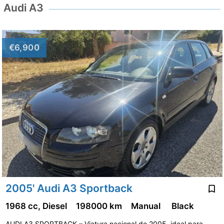
Audi A3
€6,900
2005' Audi A3 Sportback
1968 cc, Diesel
198000 km
Manual
Black
AUDI A3 SPORTBACK – Viatura nacional de 2005, ideal para