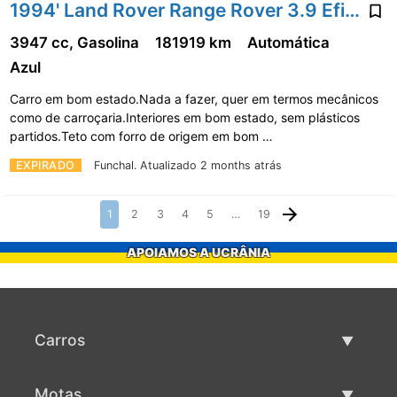
1994' Land Rover Range Rover 3.9 Efi Aut.
3947 cc, Gasolina
181919 km
Automática
Azul
Carro em bom estado.Nada a fazer, quer em termos mecânicos
como de carroçaria.Interiores em bom estado, sem plásticos
partidos.Teto com forro de origem em bom …
EXPIRADO
Funchal.
Atualizado 2 months atrás
1
2
3
4
5
…
19
APOIAMOS A UCRÂNIA
Carros
Carros usados
Motas