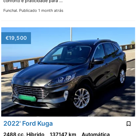
conforto e praticidade para …
Funchal.
Publicado 1 month atrás
€19,500
2022' Ford Kuga
2488 cc, Híbrido
137147 km
Automática