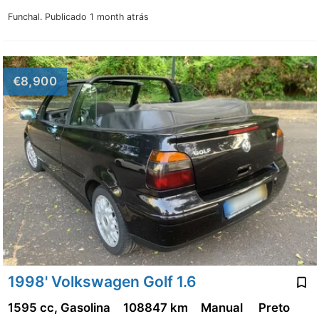
Funchal.
Publicado 1 month atrás
€8,900
1998' Volkswagen Golf 1.6
1595 cc, Gasolina
108847 km
Manual
Preto