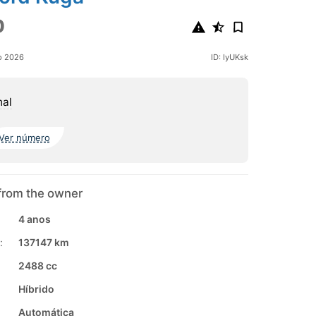
0
o 2026
ID: IyUKsk
hal
Ver número
from the owner
4 anos
:
137147 km
2488 cc
Híbrido
Automática