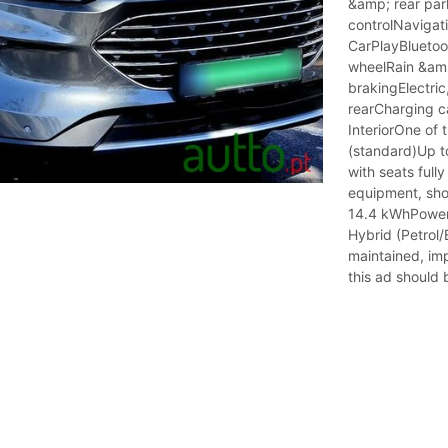
&amp; rear par
controlNavigat
CarPlayBluetoot
wheelRain &amp
brakingElectric
rearCharging c
InteriorOne of 
(standard)Up to
with seats fully
equipment, shop
14.4 kWhPower:
Hybrid (Petrol/
maintained, imp
this ad should 