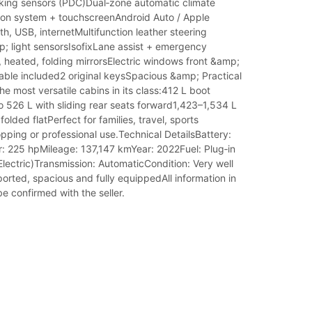
king sensors (PDC)Dual‑zone automatic climate
ion system + touchscreenAndroid Auto / Apple
h, USB, internetMultifunction leather steering
; light sensorsIsofixLane assist + emergency
, heated, folding mirrorsElectric windows front &amp;
able included2 original keysSpacious &amp; Practical
the most versatile cabins in its class:412 L boot
 526 L with sliding rear seats forward1,423–1,534 L
 folded flatPerfect for families, travel, sports
ping or professional use.Technical DetailsBattery:
 225 hpMileage: 137,147 kmYear: 2022Fuel: Plug‑in
Electric)Transmission: AutomaticCondition: Very well
orted, spacious and fully equippedAll information in
be confirmed with the seller.