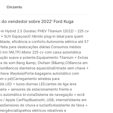
Cinzento
 do vendedor sobre 2022' Ford Kuga
‑in Hybrid 2.5 Duratec PHEV Titanium (2022) – 225 cv
 • SUV EspaçosoO híbrido plug‑in ideal para quem
lidade, eficiência e conforto.Autonomia elétrica até 57
feita para deslocações diárias.Consumos médios
0 km (WLTP).Motor 225 cv com caixa automática
ção suave e potente.Equipamento Titanium + Extras
a de som Bang &amp; Olufsen (B&amp;O)Bancos em
niumBancos dianteiros aquecidosEntrada sem chave +
chave (Keyless)Porta‑bagagens automático com
om o pé)Carregamento wireless para
is LED + luzes diurnas LEDJantes de liga leve
eira + sensores de estacionamento frente e
ão automática bi‑zonaSistema de navegação + ecrã
to / Apple CarPlayBluetooth, USB, internetVolante em
esSensores de chuva e luzIsofixAssistente de faixa +
ergênciaEspelhos elétricos rebatíveis e