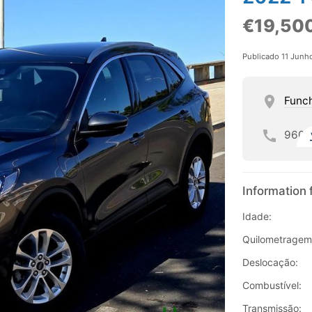
€19,50
Publicado 11 Junh
Func
960
Information 
Idade:
Quilometragem
Deslocação:
Combustível:
Transmissão: