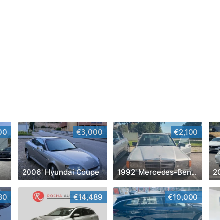
00
€6,000
€2,100
2006' Hyundai Coupe
1992' Mercedes-Benz Classe A
20
80
€14,489
€10,000