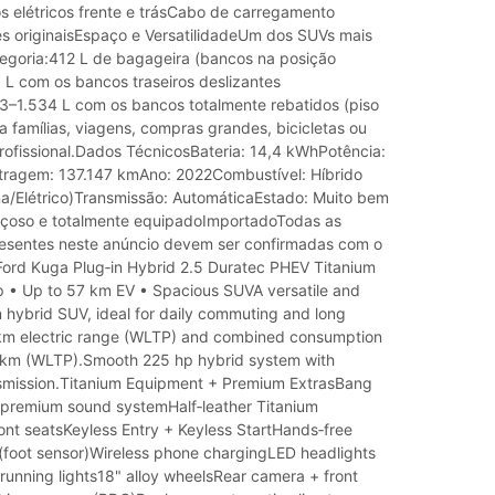
s elétricos frente e trásCabo de carregamento
es originaisEspaço e VersatilidadeUm dos SUVs mais
tegoria:412 L de bagageira (bancos na posição
 L com os bancos traseiros deslizantes
–1.534 L com os bancos totalmente rebatidos (piso
a famílias, viagens, compras grandes, bicicletas ou
ofissional.Dados TécnicosBateria: 14,4 kWhPotência:
ragem: 137.147 kmAno: 2022Combustível: Híbrido
ina/Elétrico)Transmissão: AutomáticaEstado: Muito bem
açoso e totalmente equipadoImportadoTodas as
esentes neste anúncio devem ser confirmadas com o
rd Kuga Plug‑in Hybrid 2.5 Duratec PHEV Titanium
p • Up to 57 km EV • Spacious SUVA versatile and
in hybrid SUV, ideal for daily commuting and long
 km electric range (WLTP) and combined consumption
 km (WLTP).Smooth 225 hp hybrid system with
smission.Titanium Equipment + Premium ExtrasBang
premium sound systemHalf‑leather Titanium
ont seatsKeyless Entry + Keyless StartHands‑free
 (foot sensor)Wireless phone chargingLED headlights
running lights18" alloy wheelsRear camera + front