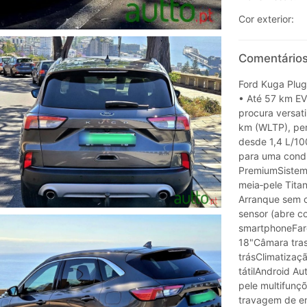
Cor exterior:
Comentários
Ford Kuga Plug
• Até 57 km EV
procura versati
km (WLTP), per
desde 1,4 L/10
para uma condu
PremiumSistem
meia‑pele Tita
Arranque sem 
sensor (abre c
smartphoneFaró
18"Câmara tras
trásClimatizaç
tátilAndroid Au
pele multifunçõ
travagem de em