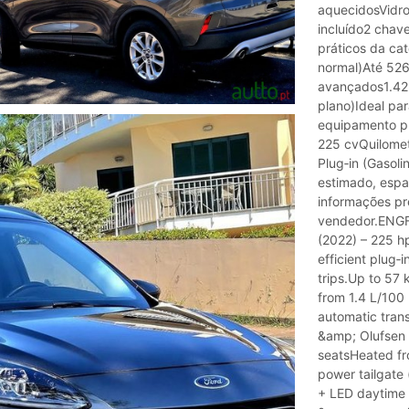
aquecidosVidro
incluído2 chav
práticos da ca
normal)Até 526
avançados1.423
plano)Ideal par
equipamento pr
225 cvQuilomet
Plug‑in (Gasol
estimado, esp
informações pr
vendedor.ENGFo
(2022) – 225 h
efficient plug‑
trips.Up to 57
from 1.4 L/100
automatic tran
&amp; Olufsen 
seatsHeated fr
power tailgate
+ LED daytime 