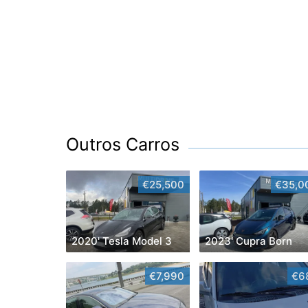
Outros Carros
€25,500
€35,0
2020' Tesla Model 3
2023' Cupra Born
€7,990
€6