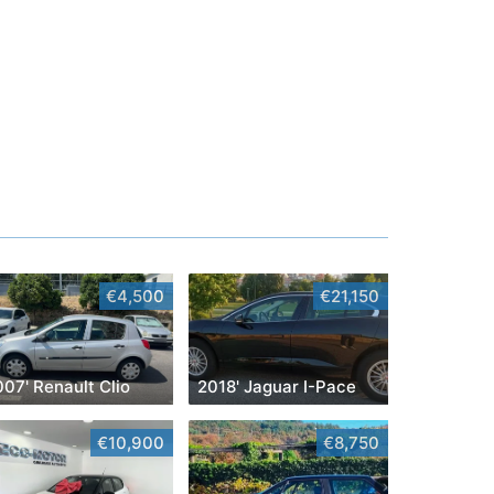
€4,500
€21,150
07' Renault Clio
2018' Jaguar I-Pace
€10,900
€8,750