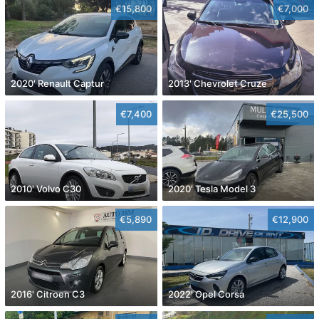
€15,800
€7,000
2020' Renault Captur
2013' Chevrolet Cruze
€7,400
€25,500
2010' Volvo C30
2020' Tesla Model 3
€5,890
€12,900
2016' Citroen C3
2022' Opel Corsa