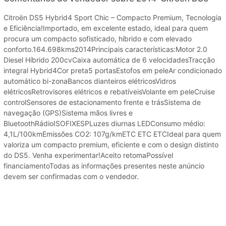
Citroën DS5 Hybrid4 Sport Chic – Compacto Premium, Tecnologia
e Eficiência!Importado, em excelente estado, ideal para quem
procura um compacto sofisticado, híbrido e com elevado
conforto.164.698kms2014Principais características:Motor 2.0
Diesel Híbrido 200cvCaixa automática de 6 velocidadesTracção
integral Hybrid4Cor preta5 portasEstofos em peleAr condicionado
automático bi-zonaBancos dianteiros elétricosVidros
elétricosRetrovisores elétricos e rebatíveisVolante em peleCruise
controlSensores de estacionamento frente e trásSistema de
navegação (GPS)Sistema mãos livres e
BluetoothRádioISOFIXESPLuzes diurnas LEDConsumo médio:
4,1L/100kmEmissões CO2: 107g/kmETC ETC ETCIdeal para quem
valoriza um compacto premium, eficiente e com o design distinto
do DS5. Venha experimentar!Aceito retomaPossível
financiamentoTodas as informações presentes neste anúncio
devem ser confirmadas com o vendedor.