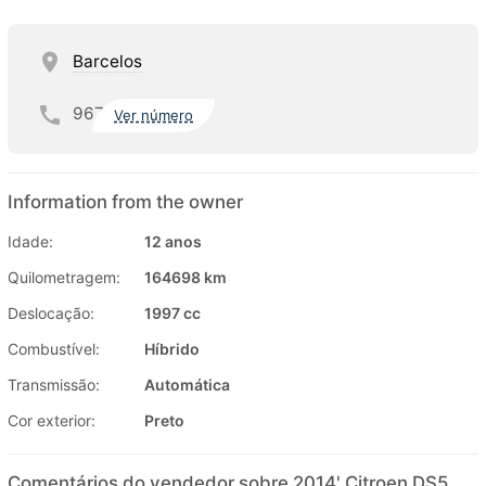
Barcelos
967
Ver número
Information from the owner
Idade:
12 anos
Quilometragem:
164698 km
Deslocação:
1997 cc
Combustível:
Híbrido
Transmissão:
Automática
Cor exterior:
Preto
Comentários do vendedor sobre 2014' Citroen DS5