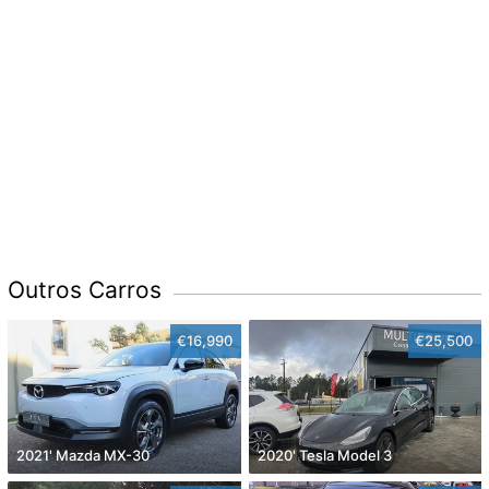
Outros Carros
€16,990
€25,500
2021' Mazda MX-30
2020' Tesla Model 3