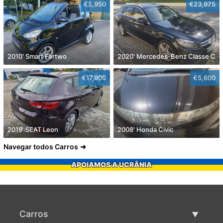
€5,950
€23,975
2010' Smart Fortwo
2020' Mercedes-Benz Classe C
€17,900
€5,600
2019' SEAT Leon
2008' Honda Civic
Navegar todos Carros
APOIAMOS A UCRÂNIA
Carros