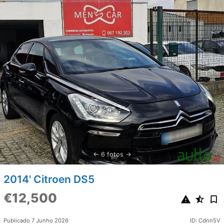
6 fotos
2014' Citroen DS5
€12,500
Publicado 7 Junho 2026
ID: Cdnn5V