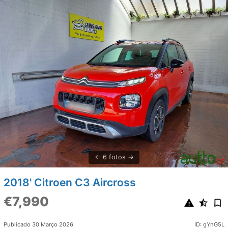
6 fotos
2018' Citroen C3 Aircross
€7,990
Publicado 30 Março 2026
ID: gYnG5L