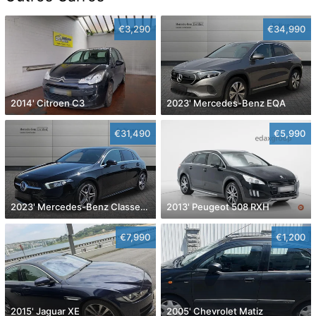
€3,290
€34,990
2014' Citroen C3
2023' Mercedes-Benz EQA
€31,490
€5,990
2023' Mercedes-Benz Classe A D Amg Line Aut.
2013' Peugeot 508 RXH
€7,990
€1,200
2015' Jaguar XE
2005' Chevrolet Matiz