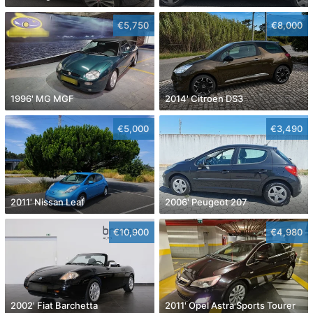
€5,750
€8,000
1996' MG MGF
2014' Citroen DS3
€5,000
€3,490
2011' Nissan Leaf
2006' Peugeot 207
€10,900
€4,980
2002' Fiat Barchetta
2011' Opel Astra Sports Tourer