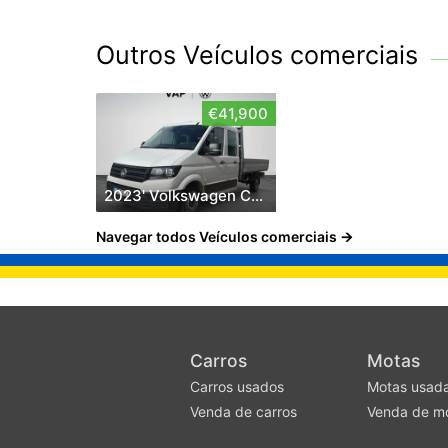
Outros Veículos comerciais
€41,900
2023' Volkswagen Crafter 35 CCb Dpl L4 2.0TDI
Navegar todos Veículos comerciais
Carros
Motas
Carros usados
Motas usad
Venda de carros
Venda de m