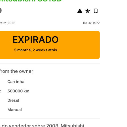
0
reiro 2026
ID: 3xDeP2
EXPIRADO
5 months, 2 weeks atrás
from the owner
Carrinha
:
500000 km
Diesel
Manual
 do vendedor sobre 2008' Mitsubishi