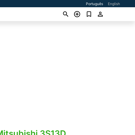
Português
English
Mitsubishi 3S13D