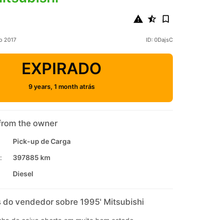
o 2017
ID: 0DajsC
EXPIRADO
9 years, 1 month atrás
from the owner
Pick-up de Carga
:
397885 km
Diesel
 do vendedor sobre 1995' Mitsubishi