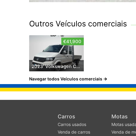
Outros Veículos comerciais
€41,900
2023' Volkswagen Crafter 35 CCb Dpl L4 2.0TDI
Navegar todos Veículos comerciais
Carros
Motas
Carros usados
Motas usad
Venda de carros
Venda de m