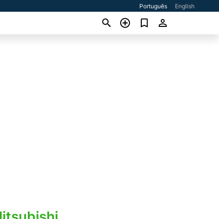
Português
English
itsubishi