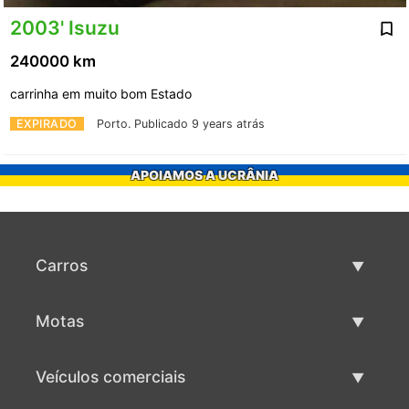
2003' Isuzu
240000 km
carrinha em muito bom Estado
EXPIRADO
Porto.
Publicado 9 years atrás
APOIAMOS A UCRÂNIA
Carros
Carros usados
Motas
Venda de carros
Motas usadas
Veículos comerciais
Venda de motas