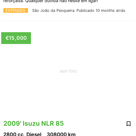
reforçada. Qualquer dúvida não hesite em ligar!
EXPIRADO
São João da Pesqueira.
Publicado 10 months atrás
€15,000
sem foto
2009' Isuzu NLR 85
2800 cc, Diesel
308000 km