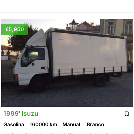
€5,950
1999' Isuzu
Gasolina
160000 km
Manual
Branco