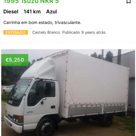
1995' Isuzu NKR 5
Diesel
141 km
Azul
Carrinha em bom estado, trivasculante.
EXPIRADO
Castelo Branco.
Publicado 9 years atrás
€5,250