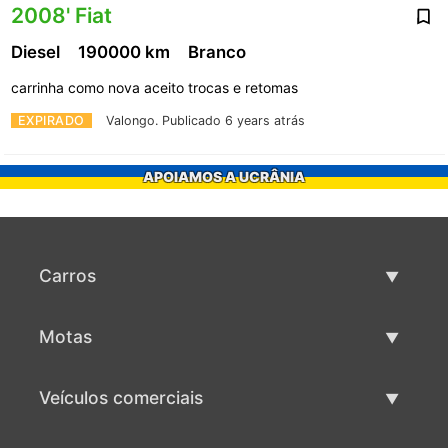
2008' Fiat
Diesel
190000 km
Branco
carrinha como nova aceito trocas e retomas
EXPIRADO
Valongo.
Publicado 6 years atrás
APOIAMOS A UCRÂNIA
Carros
Carros usados
Motas
Venda de carros
Motas usadas
Veículos comerciais
Venda de motas
Maquinaria comercial usada