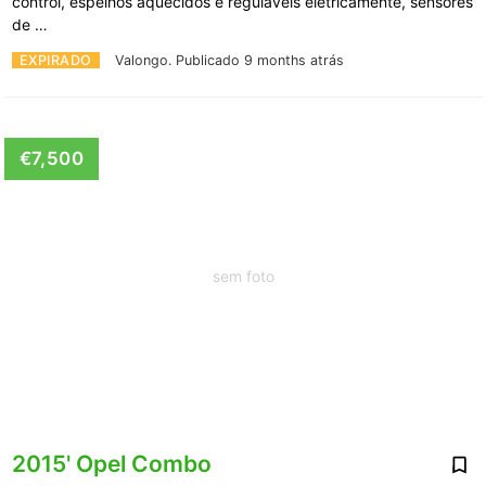
control, espelhos aquecidos e reguláveis eletricamente, sensores
de …
EXPIRADO
Valongo.
Publicado 9 months atrás
€7,500
sem foto
2015' Opel Combo