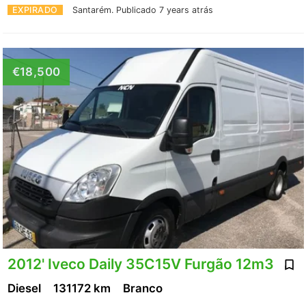
EXPIRADO
Santarém.
Publicado 7 years atrás
€18,500
2012' Iveco Daily 35C15V Furgão 12m3
Diesel
131172 km
Branco