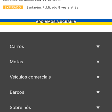
EXPIRADO
Santarém.
Publicado 8 years atrás
APOIAMOS A UCRÂNIA
Carros
Carros usados
Motas
Venda de carros
Motas usadas
Veículos comerciais
Venda de motas
Maquinaria comercial usada
Barcos
Venda de veículos comerciais
Barcos usados
Sobre nós