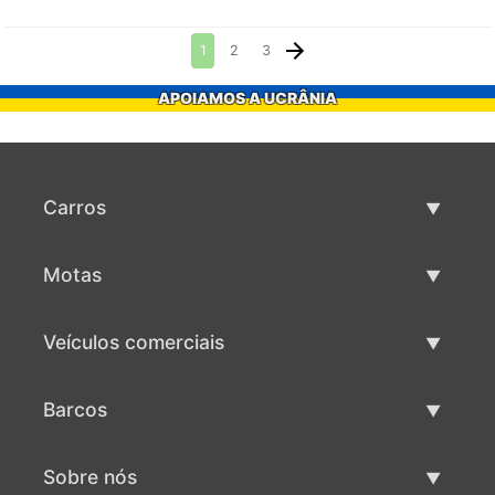
1
2
3
APOIAMOS A UCRÂNIA
Carros
Carros usados
Motas
Venda de carros
Motas usadas
Veículos comerciais
Venda de motas
Maquinaria comercial usada
Barcos
Venda de veículos comerciais
Barcos usados
Sobre nós