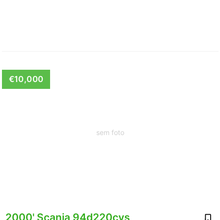
€10,000
sem foto
2000' Scania 94d220cvs