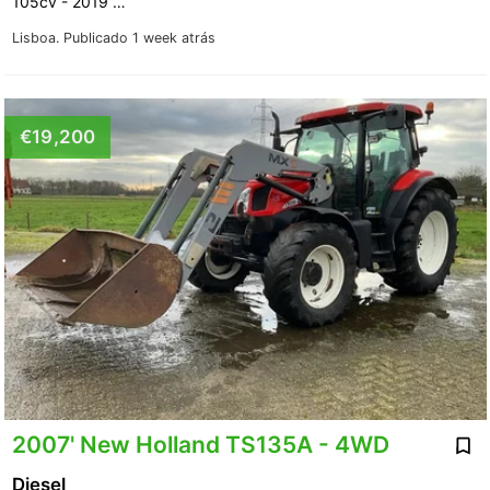
105cv - 2019 …
Lisboa.
Publicado 1 week atrás
€19,200
2007' New Holland TS135A - 4WD
Diesel