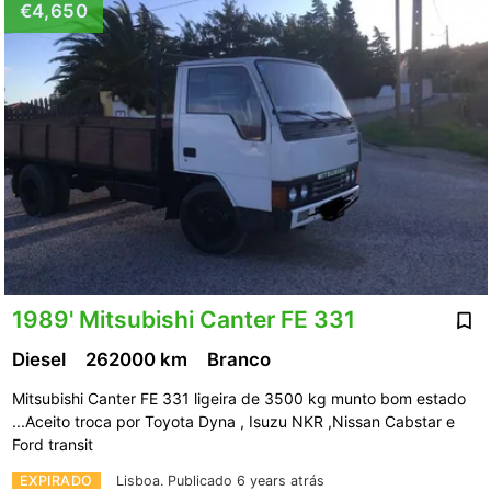
€4,650
1989' Mitsubishi Canter FE 331
Diesel
262000 km
Branco
Mitsubishi Canter FE 331 ligeira de 3500 kg munto bom estado
...Aceito troca por Toyota Dyna , Isuzu NKR ,Nissan Cabstar e
Ford transit
EXPIRADO
Lisboa.
Publicado 6 years atrás