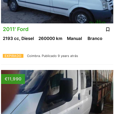
2011' Ford
2193 cc, Diesel
260000 km
Manual
Branco
EXPIRADO
Coimbra.
Publicado 9 years atrás
€11,990