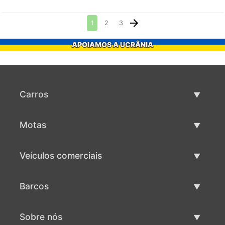
1
2
3
APOIAMOS A UCRÂNIA
Carros
Carros usados
Motas
Venda de carros
Motas usadas
Veículos comerciais
Venda de motas
Maquinaria comercial usada
Barcos
Venda de veículos comerciais
Barcos usados
Sobre nós