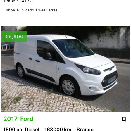
105cv - 2019 …
Lisboa.
Publicado 1 week atrás
€9,800
2017' Ford
1500 cc, Diesel
163000 km
Branco