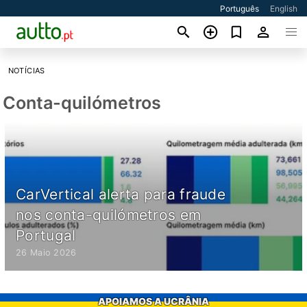
Português
English
NOTÍCIAS
Conta-quilómetros
CarVertical alerta para fraude
nos conta-quilómetros em
Portugal
26 Maio 2026
APOIAMOS A UCRÂNIA