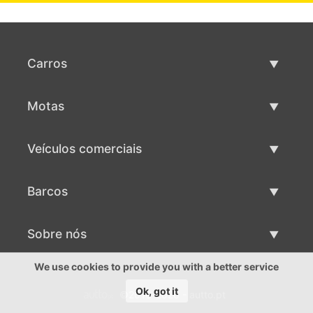
Carros
Carros usados
Motas
Venda de carros
Motas usadas
Veículos comerciais
Venda de motas
Maquinaria comercial usada
Barcos
Venda de veículos comerciais
Barcos usados
Sobre nós
Venda de barcos
Sobre nós
We use cookies to provide you with a better service
Ok, got it
©2016-2026 - autto.pt
Contactos