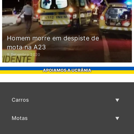
Homem morre em despiste de
mota na A23
9 Setembro 2020
APOIAMOS A UCRÂNIA
Carros
Carros usados
Motas
Venda de carros
Motas usadas