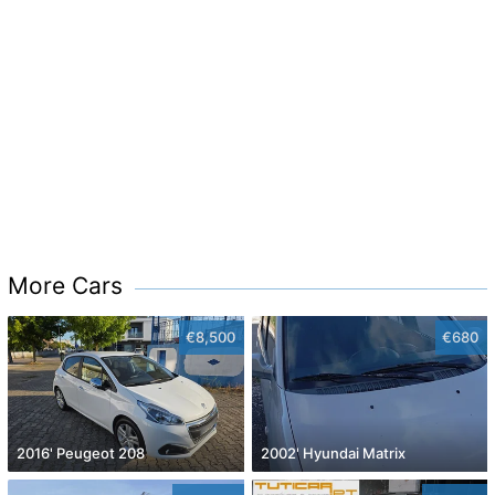
More Cars
€8,500
€680
2016' Peugeot 208
2002' Hyundai Matrix