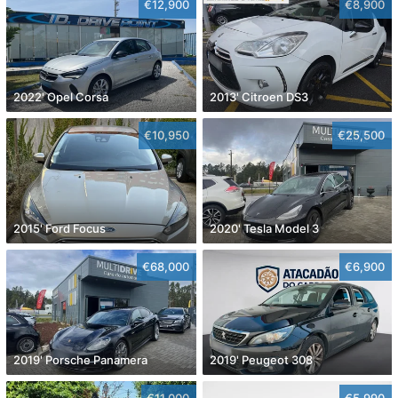
€12,900
€8,900
2022' Opel Corsa
2013' Citroen DS3
€10,950
€25,500
2015' Ford Focus
2020' Tesla Model 3
€68,000
€6,900
2019' Porsche Panamera
2019' Peugeot 308