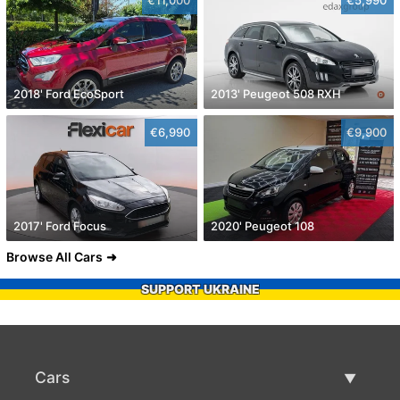
€11,000
€5,990
2018' Ford EcoSport
2013' Peugeot 508 RXH
€6,990
€9,900
2017' Ford Focus
2020' Peugeot 108
Browse All Cars
SUPPORT UKRAINE
Cars