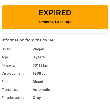
EXPIRED
4 months, 1 week ago
Information from the owner
Body:
Wagon
Age:
3 years
Mileage:
76119 km
Displacement:
1968 cc
Fuel:
Diesel
Transmission:
Automatic
Exterior color:
Grey