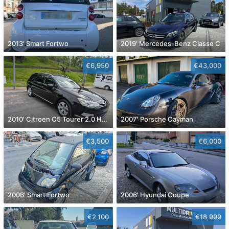
2013' Smart Fortwo
2019' Mercedes-Benz Classe C
€6,950
€43,000
2010' Citroen C5 Tourer 2.0 Hdi Exclusive
2007' Porsche Cayman
€3,500
€6,000
2006' Smart Fortwo
2006' Hyundai Coupe
€2,100
€18,999