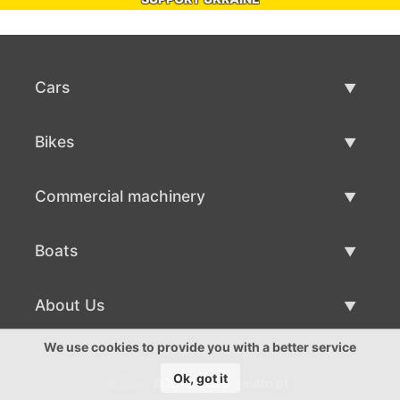
Cars
Used Cars
Bikes
Car Sale
Used Bikes
Commercial machinery
Bike Sale
Used Commercial Machinery
Boats
Commercial Machinery Sale
Used Boats
About Us
Boat Sale
About Us
We use cookies to provide you with a better service
Ok, got it
©2016-2026 - autto.pt
Contacts