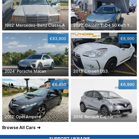
1992' Mercedes-Benz Classe A
2022' Citroen E-C4 50 Kwh You!
€83,900
€8,900
2024' Porsche Macan
2013' Citroen DS3
€6,850
€6,990
2012' Opel Ampera
2016' Renault Captur
Browse All Cars
SUPPORT UKRAINE