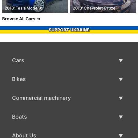
2018' Tesla Model X
2013' Chevrolet Cruze
Browse All Cars
SUPPORT UKRAINE
Cars
Used Cars
Bikes
Car Sale
Used Bikes
Commercial machinery
Bike Sale
Used Commercial Machinery
Boats
Commercial Machinery Sale
Used Boats
About Us