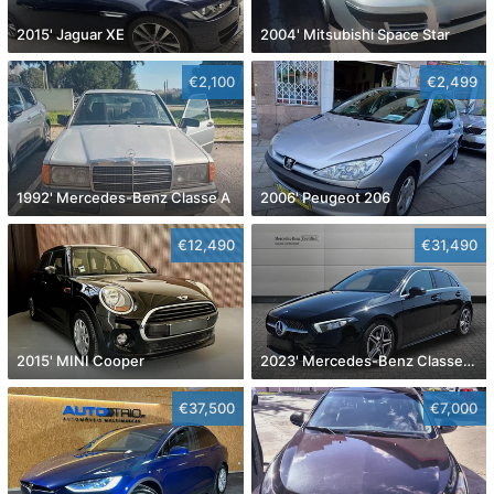
2015' Jaguar XE
2004' Mitsubishi Space Star
€2,100
€2,499
1992' Mercedes-Benz Classe A
2006' Peugeot 206
€12,490
€31,490
2015' MINI Cooper
2023' Mercedes-Benz Classe A D Amg Line Aut.
€37,500
€7,000