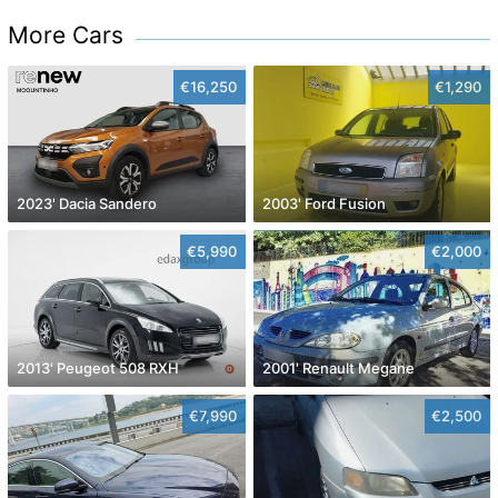
More Cars
€16,250
€1,290
2023' Dacia Sandero
2003' Ford Fusion
€5,990
€2,000
2013' Peugeot 508 RXH
2001' Renault Megane
€7,990
€2,500