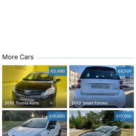
More Cars
€5,490
€8,500
2010' Toyota Auris
2013' Smart Fortwo
€15,800
€12,000