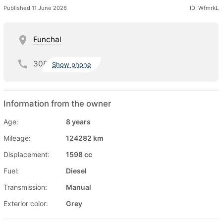
Published 11 June 2026
ID: WfmrkL
Funchal
308
Show phone
Information from the owner
Age:
8 years
Mileage:
124282 km
Displacement:
1598 cc
Fuel:
Diesel
Transmission:
Manual
Exterior color:
Grey