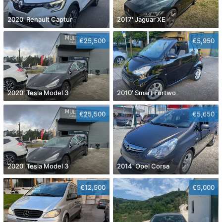
2020' Renault Captur
2017' Jaguar XE
€25,500
€5,950
2020' Tesla Model 3
2010' Smart Fortwo
€25,500
€5,650
2020' Tesla Model 3
2014' Opel Corsa
€12,500
€5,000