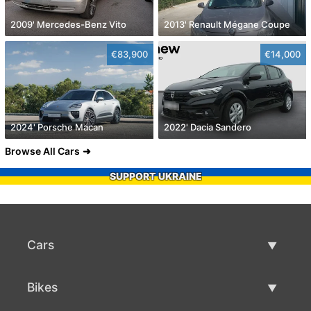
2009' Mercedes-Benz Vito
2013' Renault Mégane Coupe
€83,900
€14,000
2024' Porsche Macan
2022' Dacia Sandero
Browse All Cars
SUPPORT UKRAINE
Cars
Used Cars
Bikes
Car Sale