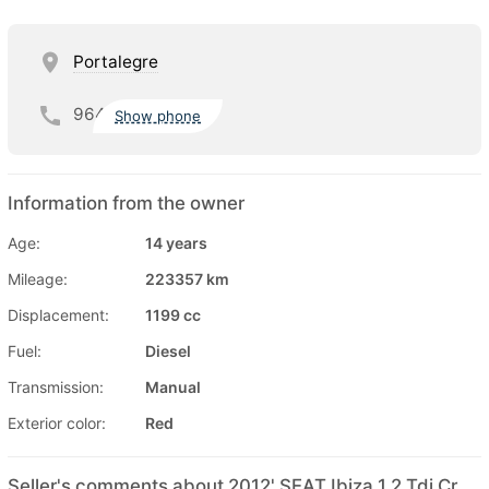
Portalegre
964
Show phone
Information from the owner
Age:
14 years
Mileage:
223357 km
Displacement:
1199 cc
Fuel:
Diesel
Transmission:
Manual
Exterior color:
Red
Seller's comments about 2012' SEAT Ibiza 1.2 Tdi Cr