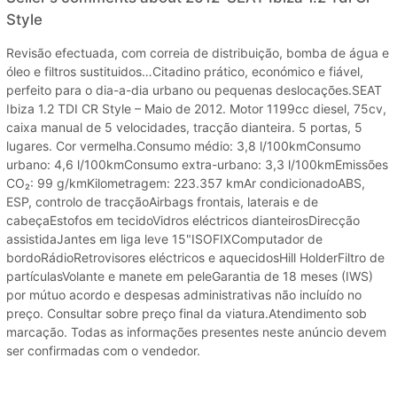
Style
Revisão efectuada, com correia de distribuição, bomba de água e
óleo e filtros sustituidos…Citadino prático, económico e fiável,
perfeito para o dia-a-dia urbano ou pequenas deslocações.SEAT
Ibiza 1.2 TDI CR Style – Maio de 2012. Motor 1199cc diesel, 75cv,
caixa manual de 5 velocidades, tracção dianteira. 5 portas, 5
lugares. Cor vermelha.Consumo médio: 3,8 l/100kmConsumo
urbano: 4,6 l/100kmConsumo extra-urbano: 3,3 l/100kmEmissões
CO₂: 99 g/kmKilometragem: 223.357 kmAr condicionadoABS,
ESP, controlo de tracçãoAirbags frontais, laterais e de
cabeçaEstofos em tecidoVidros eléctricos dianteirosDirecção
assistidaJantes em liga leve 15"ISOFIXComputador de
bordoRádioRetrovisores eléctricos e aquecidosHill HolderFiltro de
partículasVolante e manete em peleGarantia de 18 meses (IWS)
por mútuo acordo e despesas administrativas não incluído no
preço. Consultar sobre preço final da viatura.Atendimento sob
marcação. Todas as informações presentes neste anúncio devem
ser confirmadas com o vendedor.