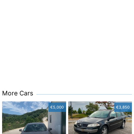
More Cars
€5,000
€3,850