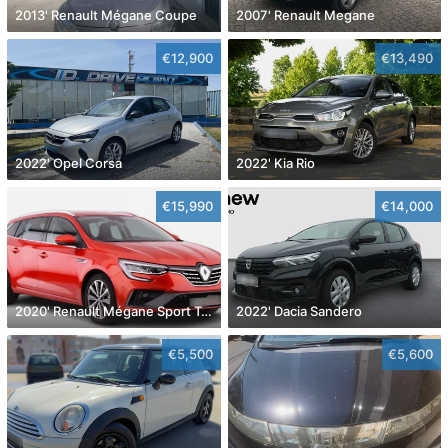
2013' Renault Mégane Coupe
2007' Renault Megane
€12,900
€13,490
2022' Opel Corsa
2022' Kia Rio
€15,990
€14,000
2020' Renault Mégane Sport Tourer
2022' Dacia Sandero
€5,500
€5,600