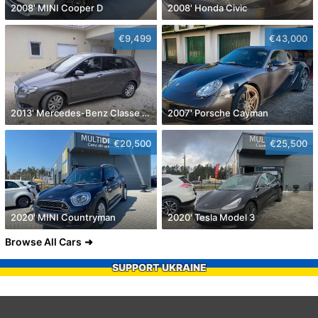
2008' MINI Cooper D
2008' Honda Civic
€9,499
€43,000
2013' Mercedes-Benz Classe B Cdi Style Aut.
2007' Porsche Cayman
€20,500
€25,500
2020' MINI Countryman
2020' Tesla Model 3
Browse All Cars
SUPPORT UKRAINE