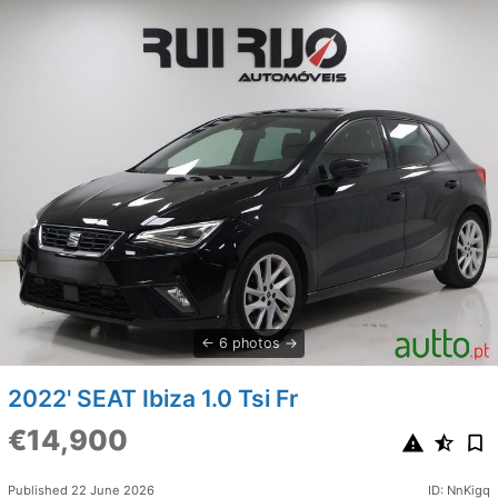
6 photos
2022' SEAT Ibiza 1.0 Tsi Fr
€14,900
Published 22 June 2026
ID: NnKigq