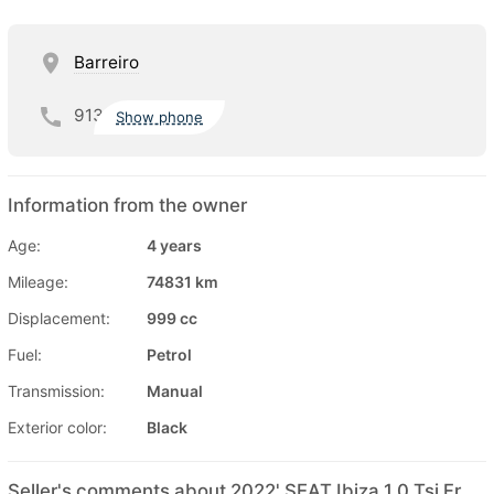
Barreiro
913
Show phone
Information from the owner
Age:
4 years
Mileage:
74831 km
Displacement:
999 cc
Fuel:
Petrol
Transmission:
Manual
Exterior color:
Black
Seller's comments about 2022' SEAT Ibiza 1.0 Tsi Fr