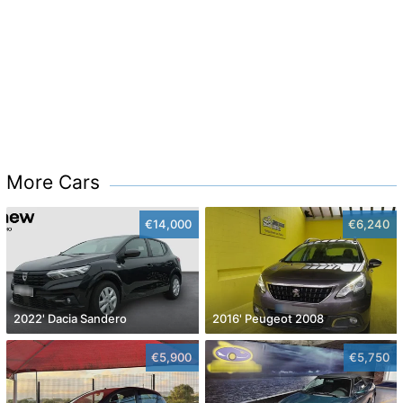
More Cars
€14,000
€6,240
2022' Dacia Sandero
2016' Peugeot 2008
€5,900
€5,750