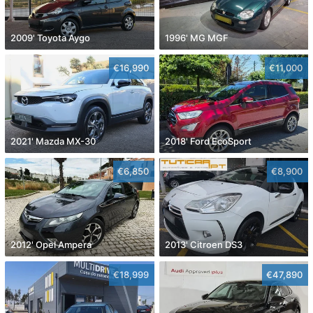
2009' Toyota Aygo
1996' MG MGF
€16,990
€11,000
2021' Mazda MX-30
2018' Ford EcoSport
€6,850
€8,900
2012' Opel Ampera
2013' Citroen DS3
€18,999
€47,890