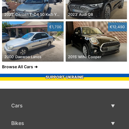
2022' Citroen E-C4 50 Kwh You!
2023' Audi Q8
€1,700
€12,490
2000' Daewoo Lanos
2015' MINI Cooper
Browse All Cars
SUPPORT UKRAINE
Cars
Used Cars
Bikes