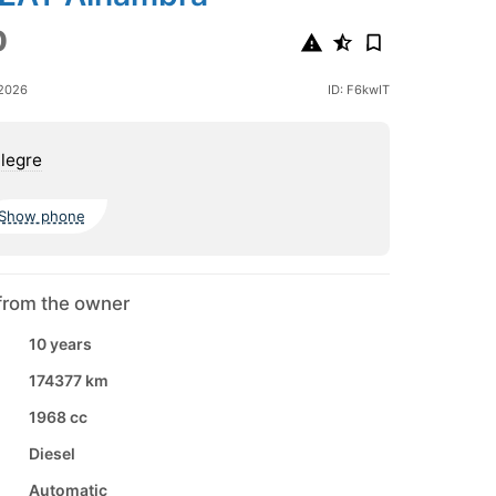
0
 2026
ID: F6kwIT
legre
Show phone
from the owner
10 years
174377 km
1968 cc
Diesel
Automatic