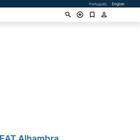
Português
English
SEAT Alhambra