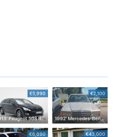
€5,990
€2,100
2013' Peugeot 508 RXH
1992' Mercedes-Benz Classe A
€6,690
€43,000