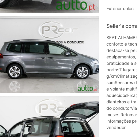
Exterior color:
Seller's co
SEAT ALHAMBRA
conforto e tec
destaca-se pel
equipamentos,
praticidade e s
portas7 lugare
g/kmClimatizaç
somSensores de
e volante multi
aquecidosFixaçã
dianteiros e tr
do condutorVia
meses.Retomas 
informações pr
vendedor.