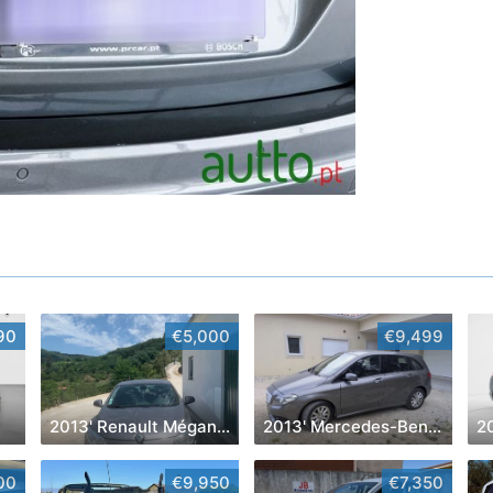
90
€5,000
€9,499
2013' Renault Mégane Coupe
2013' Mercedes-Benz Classe B Cdi Style Aut.
00
€9,950
€7,350