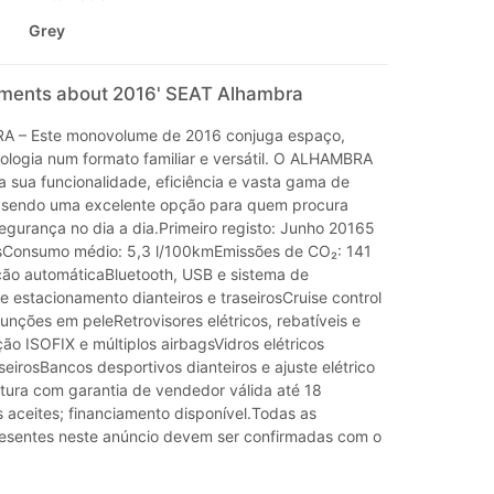
Grey
mments about 2016' SEAT Alhambra
 – Este monovolume de 2016 conjuga espaço,
nologia num formato familiar e versátil. O ALHAMBRA
a sua funcionalidade, eficiência e vasta gama de
 sendo uma excelente opção para quem procura
egurança no dia a dia.Primeiro registo: Junho 20165
sConsumo médio: 5,3 l/100kmEmissões de CO₂: 141
ão automáticaBluetooth, USB e sistema de
 estacionamento dianteiros e traseirosCruise control
funções em peleRetrovisores elétricos, rebatíveis e
o ISOFIX e múltiplos airbagsVidros elétricos
aseirosBancos desportivos dianteiros e ajuste elétrico
tura com garantia de vendedor válida até 18
aceites; financiamento disponível.Todas as
esentes neste anúncio devem ser confirmadas com o