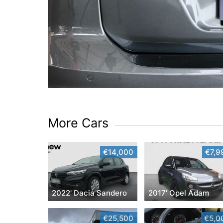
More Cars
€14,000
€7,9
2022' Dacia Sandero
2017' Opel Adam
€25,500
€5,0