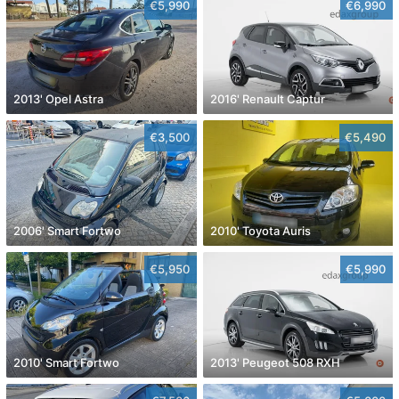
€5,990
€6,990
2013' Opel Astra
2016' Renault Captur
€3,500
€5,490
2006' Smart Fortwo
2010' Toyota Auris
€5,950
€5,990
2010' Smart Fortwo
2013' Peugeot 508 RXH