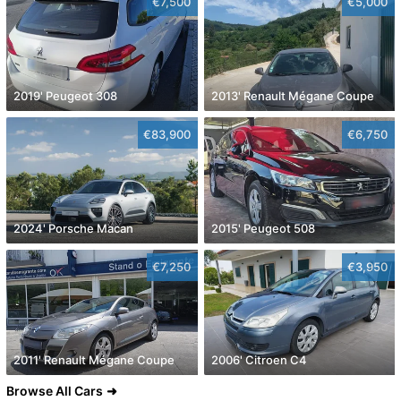
€7,500
€5,000
2019' Peugeot 308
2013' Renault Mégane Coupe
€83,900
€6,750
2024' Porsche Macan
2015' Peugeot 508
€7,250
€3,950
2011' Renault Mégane Coupe
2006' Citroen C4
Browse All Cars