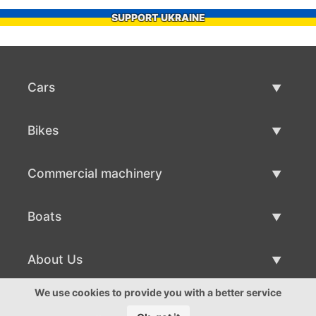
SUPPORT UKRAINE
Cars
Used Cars
Bikes
Car Sale
Used Bikes
Commercial machinery
Bike Sale
Used Commercial Machinery
Boats
Commercial Machinery Sale
Used Boats
About Us
Boat Sale
About Us
We use cookies to provide you with a better service