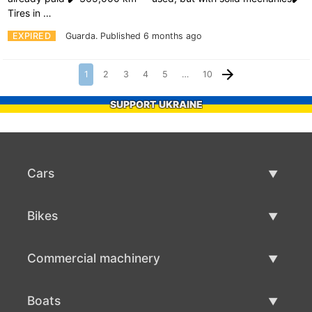
Tires in …
EXPIRED
Guarda.
Published 6 months ago
1
2
3
4
5
…
10
SUPPORT UKRAINE
Cars
Used Cars
Bikes
Car Sale
Used Bikes
Commercial machinery
Bike Sale
Used Commercial Machinery
Boats