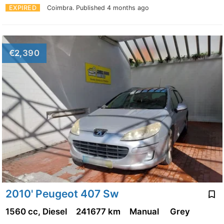
EXPIRED
Coimbra.
Published 4 months ago
€2,390
2010' Peugeot 407 Sw
1560 cc, Diesel
241677 km
Manual
Grey