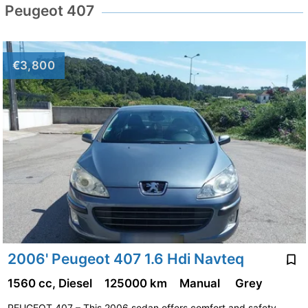
Peugeot 407
€3,800
2006' Peugeot 407 1.6 Hdi Navteq
1560 cc, Diesel
125000 km
Manual
Grey
PEUGEOT 407 – This 2006 sedan offers comfort and safety,