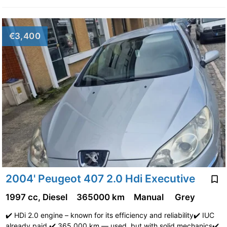
€3,400
2004' Peugeot 407 2.0 Hdi Executive
1997 cc, Diesel
365000 km
Manual
Grey
✔️ HDi 2.0 engine – known for its efficiency and reliability✔️ IUC
already paid ✔️ 365,000 km — used, but with solid mechanics✔️