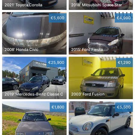
2021' Toyota Corolla
2018' Mitsubishi Space Star
€5,600
€4,990
2008' Honda Civic
2015' Ford Fiesta
€25,900
€1,290
2019' Mercedes-Benz Classe C
2003' Ford Fusion
€1,800
€5,500