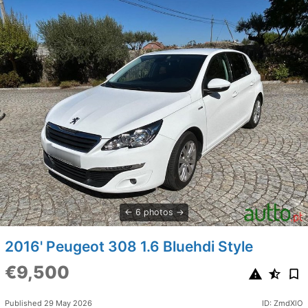
6 photos
2016' Peugeot 308 1.6 Bluehdi Style
€9,500
Published 29 May 2026
ID: ZmdXlO