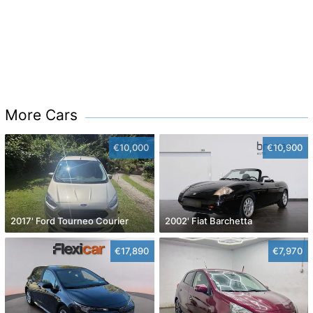
More Cars
€10,000
€10,900
2017' Ford Tourneo Courier
2002' Fiat Barchetta
€17,890
€7,970