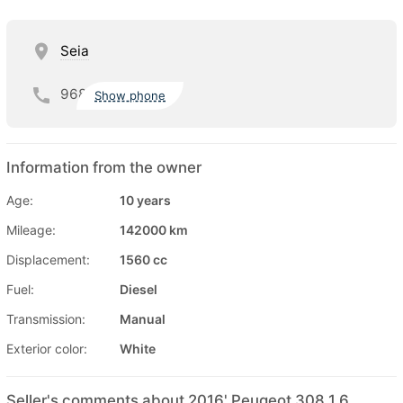
Seia
968
Show phone
Information from the owner
Age:
10 years
Mileage:
142000 km
Displacement:
1560 cc
Fuel:
Diesel
Transmission:
Manual
Exterior color:
White
Seller's comments about 2016' Peugeot 308 1.6