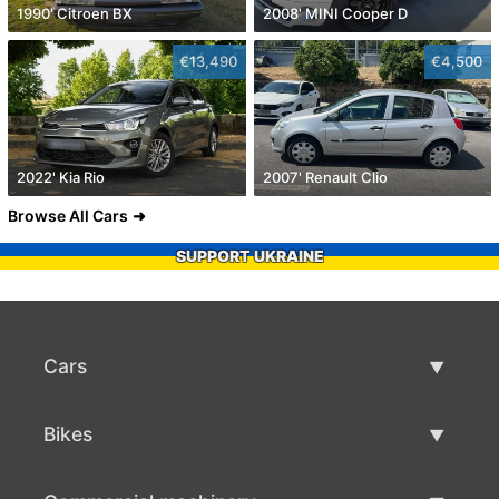
1990' Citroen BX
2008' MINI Cooper D
€13,490
€4,500
2022' Kia Rio
2007' Renault Clio
Browse All Cars
SUPPORT UKRAINE
Cars
Used Cars
Bikes
Car Sale
Used Bikes