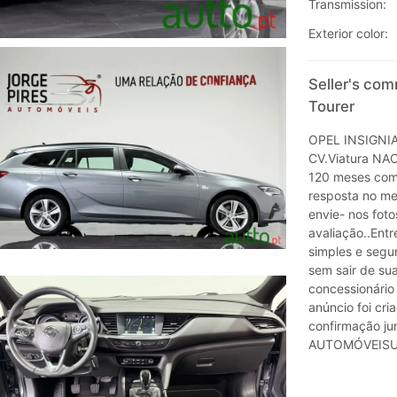
Transmission:
Exterior color:
Seller's com
Tourer
OPEL INSIGNI
CV.Viatura NAC
120 meses com 
resposta no me
envie- nos fot
avaliação..Ent
simples e segu
sem sair de sua
concessionário
anúncio foi cri
confirmação ju
AUTOMÓVEISUm