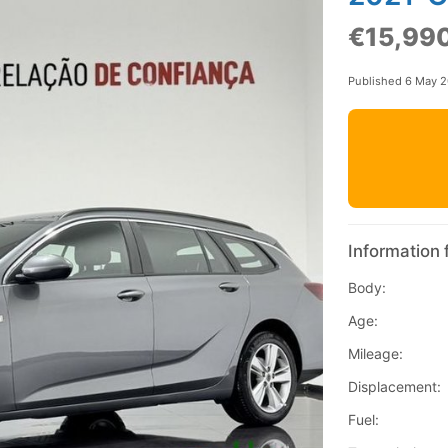
€15,99
Published 6 May 
Information 
Body:
Age:
Mileage:
Displacement:
Fuel: