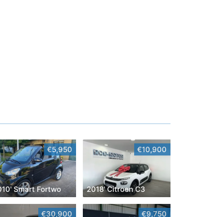
€5,950
€10,900
010' Smart Fortwo
2018' Citroen C3
€30,900
€9,750