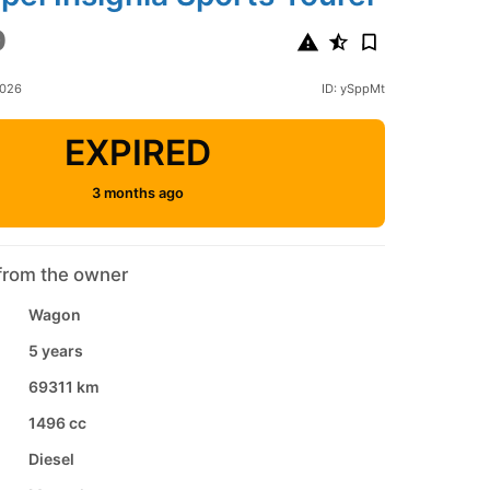
0
2026
ID: ySppMt
EXPIRED
3 months ago
from the owner
Wagon
5 years
69311 km
1496 cc
Diesel