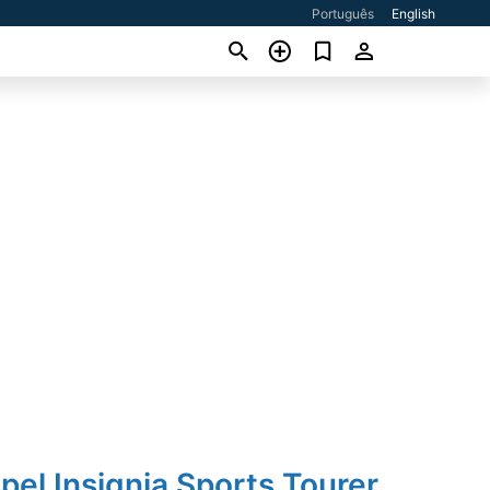
Português
English
pel Insignia Sports Tourer