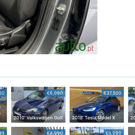
00
€6,990
€37,500
2010' Volkswagen Golf
2018' Tesla Model X
2
93
€4,990
€5,990