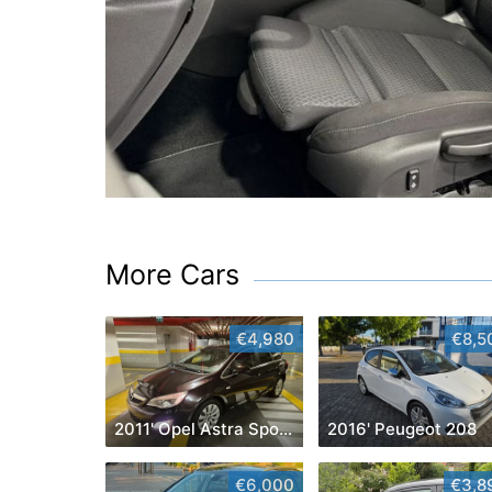
More Cars
€4,980
€8,5
2011' Opel Astra Sports Tourer
2016' Peugeot 208
€6,000
€3,8