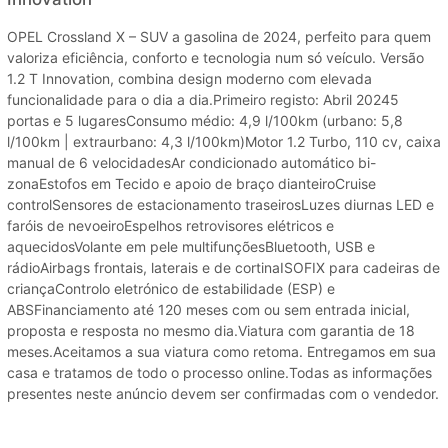
OPEL Crossland X – SUV a gasolina de 2024, perfeito para quem
valoriza eficiência, conforto e tecnologia num só veículo. Versão
1.2 T Innovation, combina design moderno com elevada
funcionalidade para o dia a dia.Primeiro registo: Abril 20245
portas e 5 lugaresConsumo médio: 4,9 l/100km (urbano: 5,8
l/100km | extraurbano: 4,3 l/100km)Motor 1.2 Turbo, 110 cv, caixa
manual de 6 velocidadesAr condicionado automático bi-
zonaEstofos em Tecido e apoio de braço dianteiroCruise
controlSensores de estacionamento traseirosLuzes diurnas LED e
faróis de nevoeiroEspelhos retrovisores elétricos e
aquecidosVolante em pele multifunçõesBluetooth, USB e
rádioAirbags frontais, laterais e de cortinaISOFIX para cadeiras de
criançaControlo eletrónico de estabilidade (ESP) e
ABSFinanciamento até 120 meses com ou sem entrada inicial,
proposta e resposta no mesmo dia.Viatura com garantia de 18
meses.Aceitamos a sua viatura como retoma. Entregamos em sua
casa e tratamos de todo o processo online.Todas as informações
presentes neste anúncio devem ser confirmadas com o vendedor.