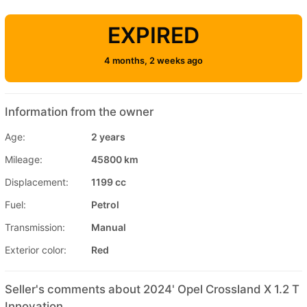
EXPIRED
4 months, 2 weeks ago
Information from the owner
Age:
2 years
Mileage:
45800 km
Displacement:
1199 cc
Fuel:
Petrol
Transmission:
Manual
Exterior color:
Red
Seller's comments about 2024' Opel Crossland X 1.2 T
Innovation