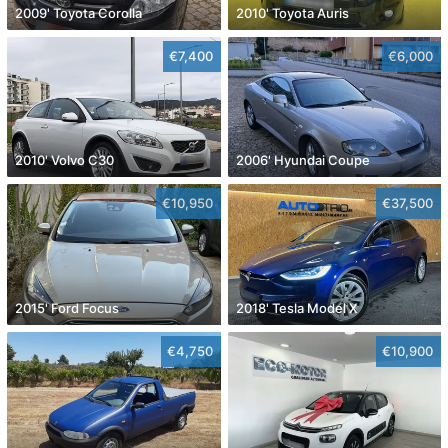
2009' Toyota Corolla
2010' Toyota Auris
€7,400
€6,000
2010' Volvo C30
2006' Hyundai Coupe
€10,950
€37,500
2015' Ford Focus
2018' Tesla Model X
€4,750
€10,900