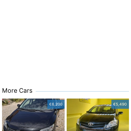
More Cars
€6,200
€5,490