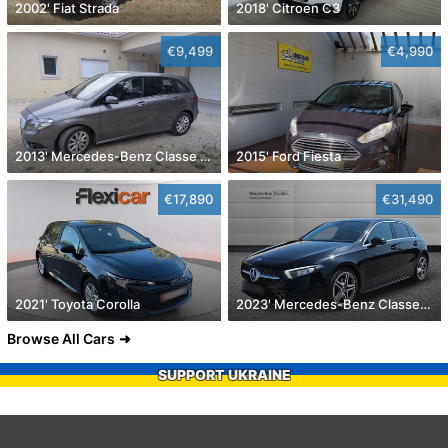
2002' Fiat Strada
2018' Citroen C3
€9,499
€4,990
2013' Mercedes-Benz Classe B Cdi Style Aut.
2015' Ford Fiesta
€17,890
€31,490
2021' Toyota Corolla
2023' Mercedes-Benz Classe A D Amg Line Aut.
Browse All Cars
SUPPORT UKRAINE