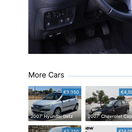
More Cars
€3,350
€4,5
2007' Hyundai Getz
€5,750
€14,0