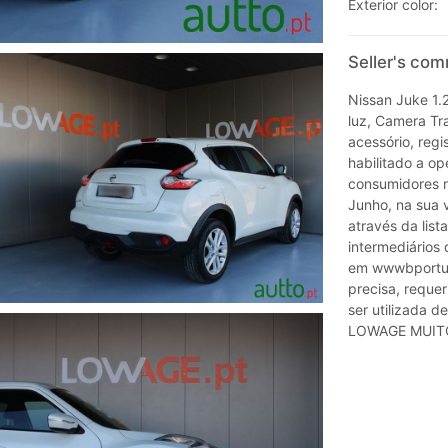
Exterior color:
Seller's co
Nissan Juke 1.
luz, Camera Tras
acessório, reg
habilitado a op
consumidores n
Junho, na sua 
através da list
intermediários 
em wwwbportuga
precisa, reque
ser utilizada d
LOWAGE MUIT