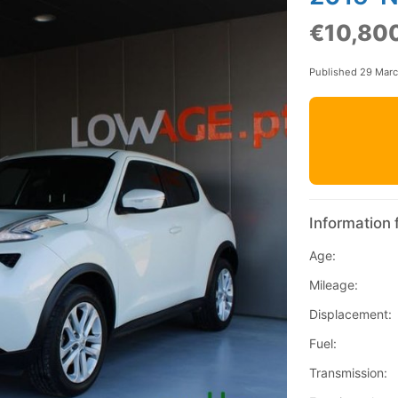
€10,80
Published 29 Mar
Information 
Age:
Mileage:
Displacement:
Fuel:
Transmission: