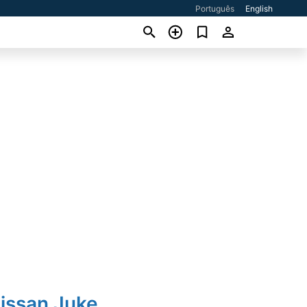
Português
English
issan Juke