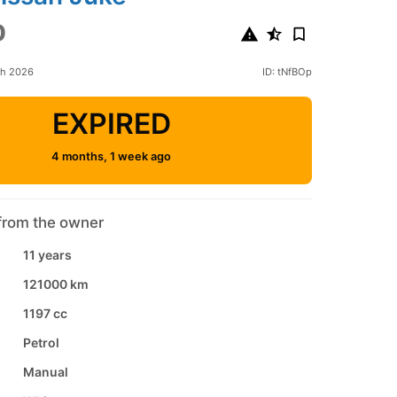
0
ch 2026
ID: tNfBOp
EXPIRED
4 months, 1 week ago
from the owner
11 years
121000 km
1197 cc
Petrol
Manual