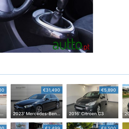
00
€31,490
€5,890
2007' Chevrolet Captiva
2023' Mercedes-Benz Classe A D Amg Line Aut.
2016' Citroen C3
2
00
€2,499
€8,500