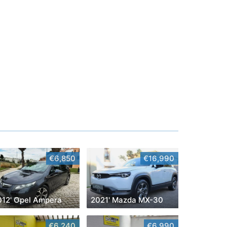
€6,850
€16,990
012' Opel Ampera
2021' Mazda MX-30
€6,240
€6,990