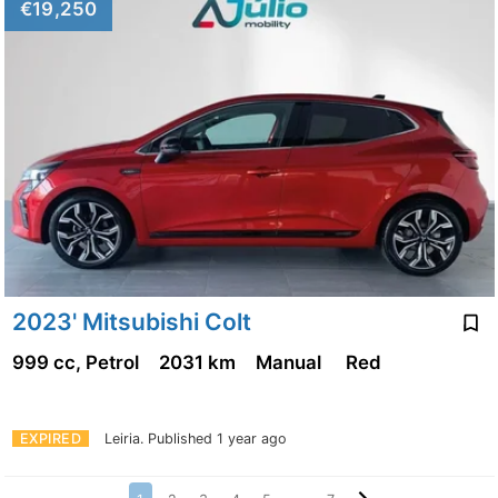
€19,250
2023' Mitsubishi Colt
999 cc, Petrol
2031 km
Manual
Red
EXPIRED
Leiria.
Published 1 year ago