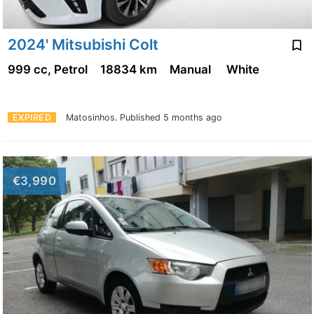
2024' Mitsubishi Colt
999 cc, Petrol
18834 km
Manual
White
EXPIRED
Matosinhos.
Published 5 months ago
€3,990