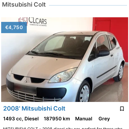
Mitsubishi Colt
€4,750
2008' Mitsubishi Colt
1493 cc, Diesel
187950 km
Manual
Grey
MITSUBISHI COLT – 2008 diesel city car, perfect for those who