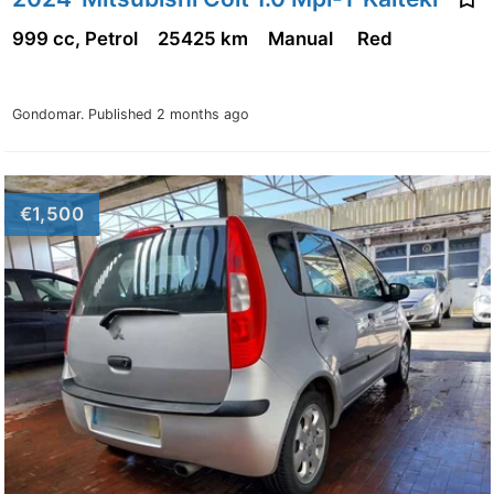
999 cc, Petrol
25425 km
Manual
Red
Gondomar.
Published 2 months ago
€1,500