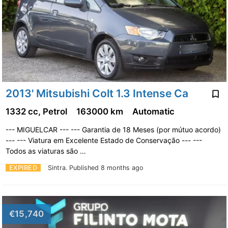
2013' Mitsubishi Colt 1.3 Intense Ca
1332 cc, Petrol
163000 km
Automatic
--- MIGUELCAR --- --- Garantia de 18 Meses (por mútuo acordo)
--- --- Viatura em Excelente Estado de Conservação --- ---
Todos as viaturas são …
EXPIRED
Sintra.
Published 8 months ago
€15,740