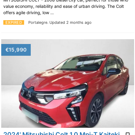
value economy, reliability and ease of urban driving. The Colt
offers agile driving, low …
EXPIRED
Portalegre.
Updated 2 months ago
€15,990
2024' Mitsubishi Colt 1.0 Mpi-T Kaiteki