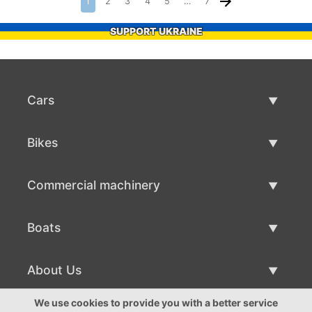
1
2
3
4
5
…
7
SUPPORT UKRAINE
Cars
Used Cars
Bikes
Car Sale
Used Bikes
Commercial machinery
Bike Sale
Used Commercial Machinery
Boats
Commercial Machinery Sale
Used Boats
About Us
Boat Sale
About Us
We use cookies to provide you with a better service