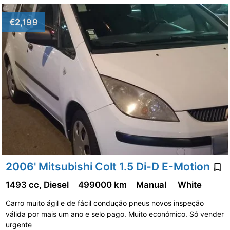
€2,199
2006' Mitsubishi Colt 1.5 Di-D E-Motion
1493 cc, Diesel
499000 km
Manual
White
Carro muito ágil e de fácil condução pneus novos inspeção
válida por mais um ano e selo pago. Muito económico. Só vender
urgente