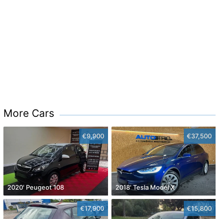
More Cars
€9,900
€37,500
2020' Peugeot 108
2018' Tesla Model X
€17,900
€15,800