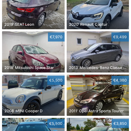
2019' SEAT Leon
2020' Renault Captur
€7,970
€9,499
2018' Mitsubishi Space Star
2013' Mercedes-Benz Classe B Cdi Style Aut.
€5,500
€4,980
2008' MINI Cooper D
2011' Opel Astra Sports Tourer
€5,500
€3,850