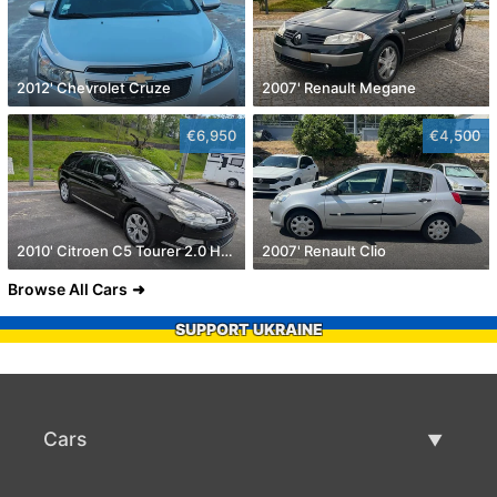
2012' Chevrolet Cruze
2007' Renault Megane
€6,950
€4,500
2010' Citroen C5 Tourer 2.0 Hdi Exclusive
2007' Renault Clio
Browse All Cars
SUPPORT UKRAINE
Cars
Used Cars