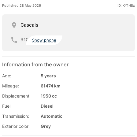
Published 28 May 2026
ID: KY1H8x
Cascais
910
Show phone
Information from the owner
Age:
5 years
Mileage:
61474 km
Displacement:
1950 cc
Fuel:
Diesel
Transmission:
Automatic
Exterior color:
Grey