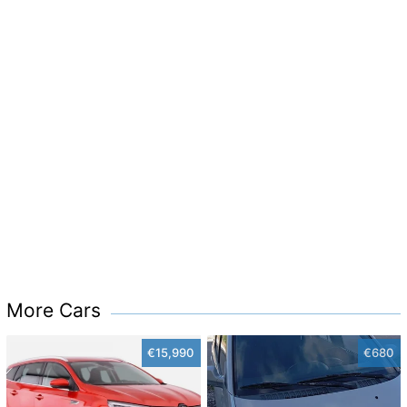
More Cars
€15,990
€680