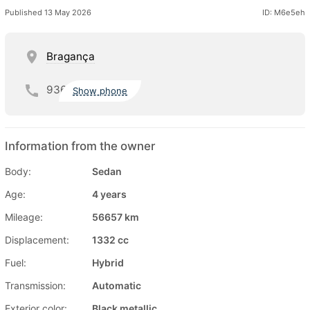
Published 13 May 2026
ID: M6e5eh
Bragança
936
Show phone
Information from the owner
Body:
Sedan
Age:
4 years
Mileage:
56657 km
Displacement:
1332 cc
Fuel:
Hybrid
Transmission:
Automatic
Exterior color:
Black metallic