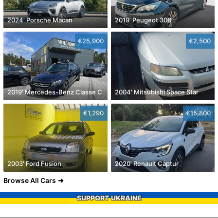
2024' Porsche Macan
2019' Peugeot 308
€25,900
€2,500
2019' Mercedes-Benz Classe C
2004' Mitsubishi Space Star
€1,290
€15,800
2003' Ford Fusion
2020' Renault Captur
Browse All Cars
SUPPORT UKRAINE