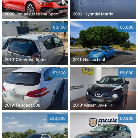
2020' Renault Mégane Sport Tourer
2002' Hyundai Matrix
€3,150
€5,000
2010' Chevrolet Spark
2011' Nissan Leaf
€7,500
€6,990
2019' Peugeot 308
2013' Nissan Juke
€83,900
€6,900