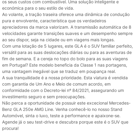
os seus custos com combustível. Uma solução inteligente e
económica para o seu estilo de vida.
Ao volante, a tração traseira oferece uma dinâmica de condução
pura e envolvente, característica que os verdadeiros
apreciadores da marca valorizam. A transmissão automática de 8
velocidades garante transições suaves e um desempenho sempre
ao seu dispor, seja na cidade ou em viagens mais longas.
Com uma lotação de 5 lugares, este GLA é o SUV familiar perfeito,
versátil para as suas deslocações diárias ou para as aventuras de
fim de semana. E a cereja no topo do bolo para as suas viagens
em Portugal? Este modelo beneficia da Classe 1 nas portagens,
uma vantagem inegável que se traduz em poupança real.
A sua tranquilidade é a nossa prioridade. Esta viatura é vendida
com garantia de Um Ano e Meio de comum acordo, em
conformidade com o Decreto-lei nº 84/2021, assegurando um
investimento seguro e sem preocupações.
Não perca a oportunidade de possuir este excecional Mercedes-
Benz GLA 250e AMG Line. Venha conhecê-lo no nosso Stand
Automóvel, sinta o luxo, teste a performance e apaixone-se.
Agende já o seu test-drive e descubra porque este é o SUV que
procura!