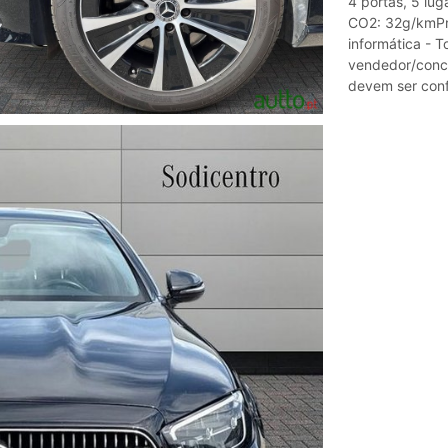
4 portas, 5 lu
CO2: 32g/kmPri
informática - T
vendedor/conce
devem ser con