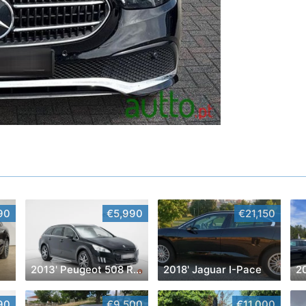
90
€5,990
€21,150
2013' Peugeot 508 RXH
2018' Jaguar I-Pace
90
€9,500
€11,000