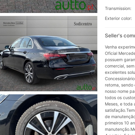
Transmission:
Exterior color:
Seller's co
Venha experime
Oficial Merced
possuem garant
comercial, sem
excelentes sol
Concessionário
retoma, sendo 
nosso nome par
todos os custos
Meses, e toda 
satisfação.Tem
de manutenção, 
primeiros 10 a
manutenção.Me