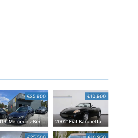
€25,900
€10,900
2019' Mercedes-Benz Classe C
2002' Fiat Barchetta
€25,500
€10,950