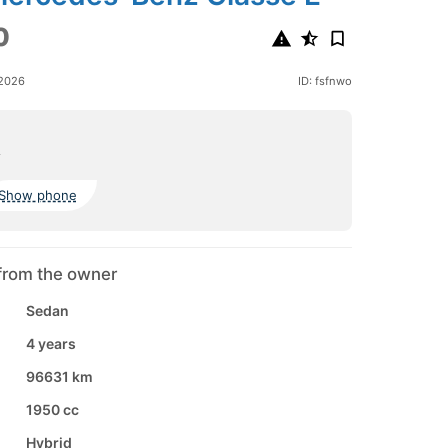
0
 2026
ID: fsfnwo
a
Show phone
from the owner
Sedan
4 years
96631 km
1950 cc
Hybrid