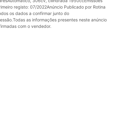
garesAutomático, 306cv, cilindrada 1950ccEmissões
meiro registo: 07/2022Anúncio Publicado por Rotina
odos os dados a confirmar junto do
ssão.Todas as informações presentes neste anúncio
firmadas com o vendedor.