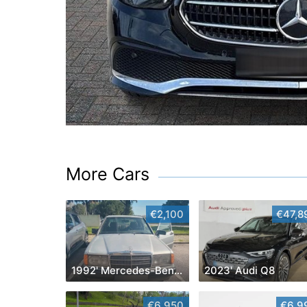
More Cars
€2,100
€47,8
1992' Mercedes-Benz Classe A
2023' Audi Q8
€6,950
€6,9