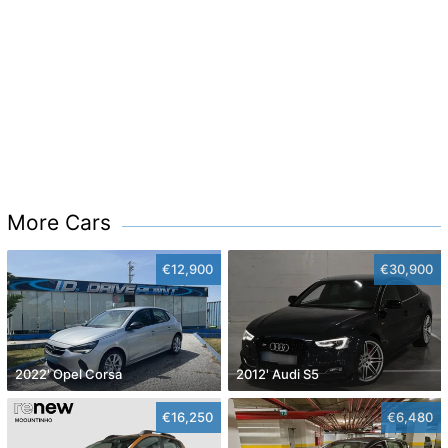
More Cars
€12,900
€30,900
2022' Opel Corsa
2012' Audi S5
€16,250
€6,480