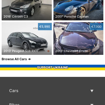
2016' Citroen C3
2007' Porsche Cayman
€5,990
€7,000
2013' Peugeot 508 RXH
2013' Chevrolet Cruze
Browse All Cars
SUPPORT UKRAINE
Cars
Used Cars
Bikes