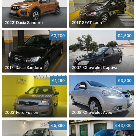
2023' Dacia Sandero
2011' SEAT Leon
€3,700
€4,500
2017' Dacia Sandero
2007' Chevrolet Captiva
€1,290
€3,800
2003' Ford Fusion
2008' Chevrolet Aveo
€5,890
€43,000