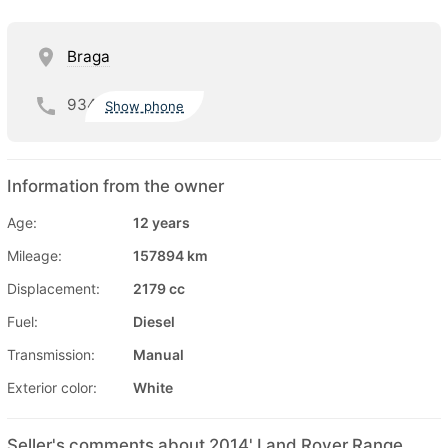
Braga
934
Show phone
Information from the owner
Age:
12 years
Mileage:
157894 km
Displacement:
2179 cc
Fuel:
Diesel
Transmission:
Manual
Exterior color:
White
Seller's comments about 2014' Land Rover Range