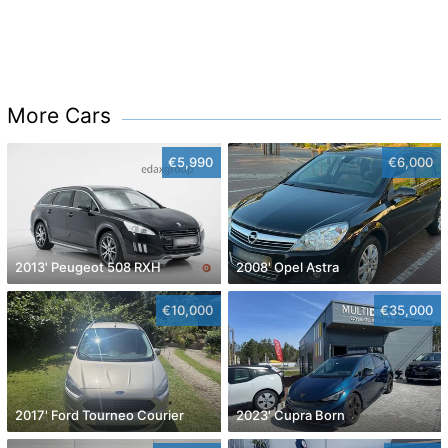
More Cars
€5,990
€6,000
2013' Peugeot 508 RXH
2008' Opel Astra
€10,000
€35,000
2017' Ford Tourneo Courier
2023' Cupra Born