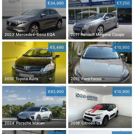
€34,990
€7,250
2023' Mercedes-Benz EQA
2011' Renault Mégane Coupe
€5,490
€10,950
2010' Toyota Auris
2015' Ford Focus
€83,900
€10,900
2024' Porsche Macan
2018' Citroen C3