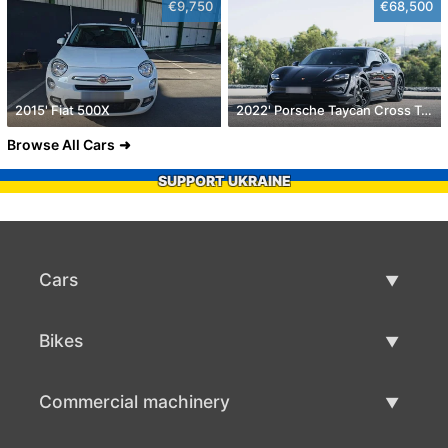
€9,750
€68,500
2015' Fiat 500X
2022' Porsche Taycan Cross Turismo 4
Browse All Cars
SUPPORT UKRAINE
Cars
Used Cars
Bikes
Car Sale
Used Bikes
Commercial machinery
Bike Sale
Used Commercial Machinery