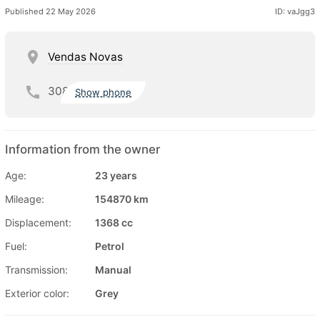
Published 22 May 2026
ID: vaJgg3
Vendas Novas
308
Show phone
Information from the owner
Age:
23 years
Mileage:
154870 km
Displacement:
1368 cc
Fuel:
Petrol
Transmission:
Manual
Exterior color:
Grey