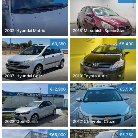
2002' Hyundai Matrix
2018' Mitsubishi Space Star
€3,350
€5,490
2007' Hyundai Getz
2010' Toyota Auris
€12,900
€5,500
2022' Opel Corsa
2012' Chevrolet Cruze
€68,000
€5,750