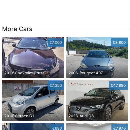
More Cars
€7,000
€3,800
2013' Chevrolet Cruze
2006' Peugeot 407
€7,350
€47,890
2010' Citroen C1
2023' Audi Q8
€680
€7,970