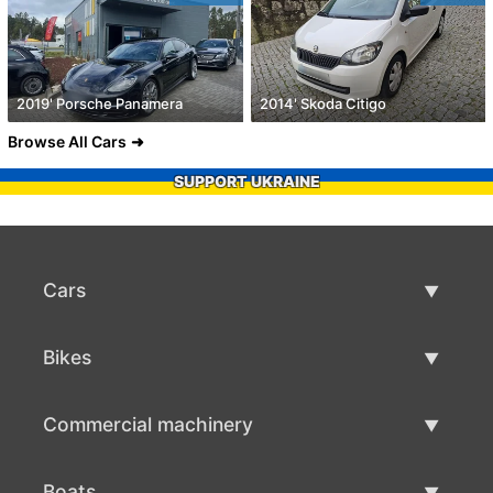
2019' Porsche Panamera
2014' Skoda Citigo
Browse All Cars
SUPPORT UKRAINE
Cars
Used Cars
Bikes
Car Sale
Used Bikes
Commercial machinery
Bike Sale
Used Commercial Machinery
Boats